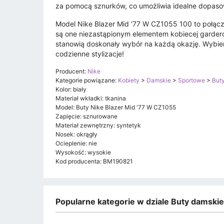
za pomocą sznurków, co umożliwia idealne dopaso
Model Nike Blazer Mid '77 W CZ1055 100 to połącz
są one niezastąpionym elementem kobiecej garder
stanowią doskonały wybór na każdą okazję. Wybier
codzienne stylizacje!
Producent:
Nike
Kategorie powiązane:
Kobiety
>
Damskie
>
Sportowe
>
But
Kolor: biały
Materiał wkładki: tkanina
Model: Buty Nike Blazer Mid '77 W CZ1055
Zapięcie: sznurowane
Materiał zewnętrzny: syntetyk
Nosek: okrągły
Ocieplenie: nie
Wysokość: wysokie
Kod producenta: BM190821
Popularne kategorie w dziale Buty damski