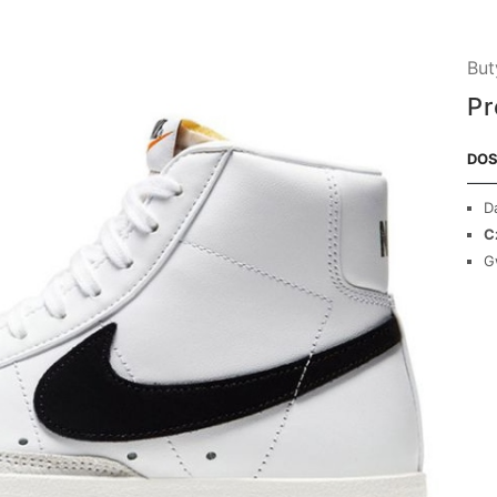
But
Pr
DOS
D
C
G