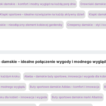
pki damskie - komfort i modny wygląd na każdą porę dnia
Drewniaki damskie 
Klapki sportowe – idealne rozwiązanie na każdy aktywny dzień
Klapki damsk
kie – nieodłączny element kobiecej garderoby
Creepersy damskie - styl i k
e damskie – idealne połączenie wygody i modnego wyglą
na każdym kroku
Abeba – damskie buty sportowe, innowacja i wygoda dla kobi
 i modnego wyglądu
Buty sportowe damskie Adidas – komfort i innowacja
B
ku dla kobiet – innowacja i wygoda
Buty sportowe damskie marki Albatros