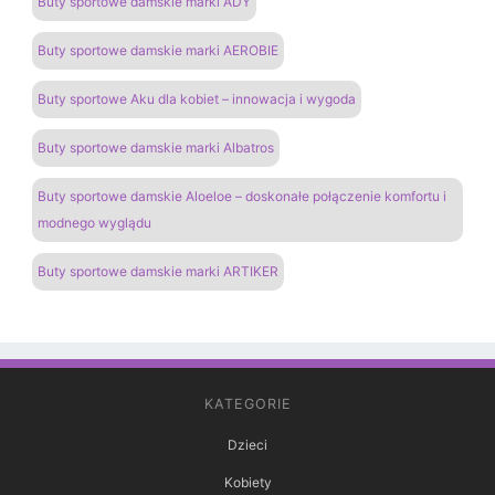
Buty sportowe damskie marki ADY
Buty sportowe damskie marki AEROBIE
Buty sportowe Aku dla kobiet – innowacja i wygoda
Buty sportowe damskie marki Albatros
Buty sportowe damskie Aloeloe – doskonałe połączenie komfortu i
modnego wyglądu
Buty sportowe damskie marki ARTIKER
KATEGORIE
Dzieci
Kobiety