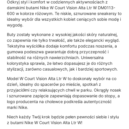
Odkryj styl i komfort w codziennych aktywnościach z
damskimi butami Nike W Court Vision Alta Ltr W DM0113-
600 w kolorze różowym. Te niskie, sznurowane sneakersy to
idealny wybór dla wszystkich kobiet ceniących sobie modę i
wygodę.
Buty zostały wykonane z wysokiej jakości skóry naturalnej,
co zapewnia nie tylko trwałość, ale także elegancki wygląd.
Tekstylna wyściółka dodaje komfortu podczas noszenia, a
gumowa podeszwa gwarantuje dobrą przyczepność i
stabilność na różnych nawierzchniach. Uniwersalna
kolorystyka sprawia, że łatwo dopasujesz je do różnych
stylizacji, zarówno casualowych, jak i bardziej sportowych.
Model W Court Vision Alta Ltr W to doskonały wybór na co
dzień, idealny do spacerów po mieście, spotkań z
przyjaciółmi czy relaksujących chwil w parku. Okrągły nosek
i sznurowane zapięcie zapewniają dopasowanie do stopy, a
logo producenta na cholewce podkreśla autentyczność
marki Nike.
Niech każdy Twój krok będzie pełen pewności siebie i stylu
z butami Nike W Court Vision Alta Ltr W!