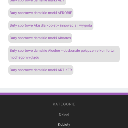
Buty sportowe damskie marki ADY
Buty sportowe damskie marki AEROBIE
Buty sportowe Aku dla kobiet – innowacja i wygoda
Buty sportowe damskie marki Albatros
Buty sportowe damskie Aloeloe – doskonałe połączenie komfortu i
modnego wyglądu
Buty sportowe damskie marki ARTIKER
KATEGORIE
Dzieci
Kobiety