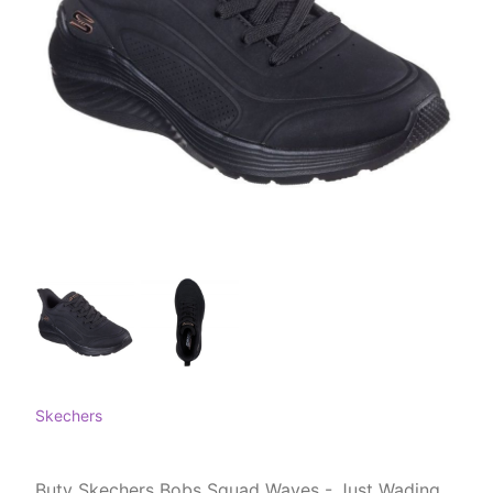
Skechers
Buty Skechers Bobs Squad Waves - Just Wading