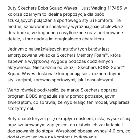
Buty Skechers Bobs Squad Waves - Just Wading 117485 w
kolorze czarnym to idealna propozycja dla osób
szukających połączenia sportowego stylu i komfortu. Te
modne, sznurowane sneakersy wyróżniają się cholewką z
durabucku, wzbogaconą o wytłoczone oraz perforowane
detale, które nadają im oryginalnego charakteru.
Jednym z najważniejszych atutów tych butów jest
amortyzowana wkładka Skechers Memory Foam™, która
zapewnia wyjątkową wygodę podczas codziennych
aktywności. Niezależnie od okazji, Skechers BOBS Sport™
Squad Waves doskonale komponują się z różnorodnymi
stylizacjami, zarówno sportowymi, jak i casualowymi.
Warto również podkreślić, że marka Skechers poprzez
program BOBS angażuje się w pomoc potrzebującym
zwierzętom, co sprawia, że wybierając ten model, wspierasz
szczytny cel.
Buty charakteryzują się okrągłym noskiem, niską wysokością
oraz sznurowanym zapięciem, co ułatwia ich zakładanie i
dopasowanie do stopy. Wysokość obcasa wynosi 4.0 cm, co
dodatkowo wpływa na komfort użytkowania.