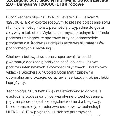
Szczegóły: Buty Skechers Slip-ins: Go Run Elevate
2.0 – Banyan W 128606-LTBR różowe
Buty Skechers Slip-ins: Go Run Elevate 2.0 – Banyan W
128606-LTBR w kolorze różowym to idealne połączenie stylu
i funkcjonalności, które z pewnością przypadnie do gustu
aktywnym kobietom. Wykonane z myślą o pełnym komforcie
podczas treningów, te sportowe buty są jednocześnie
przyjazne dla środowiska dzięki zastosowaniu materiałów
pochodzących z recyklingu.
Cholewka butów, stworzona z sportowej siateczki,
gwarantuje doskonałą oddychalność, co jest kluczowe
podczas intensywnych aktywności fizycznych. Dodatkowo,
wkładka Skechers Air-Cooled Goga Mat™ zapewnia
optymalną amortyzację, co sprawia, że każdy krok jest lekki
i sprężysty.
Technologia M-Strike® zwiększa efektywność odbicia, a
elastyczna podeszwa umożliwia płynne przechodzenie z
pięty na palce, co jest szczególnie ważne dla biegaczy.
Lekka konstrukcja z podeszwa środkowa w technologii
ULTRA LIGHT w połączeniu z dobrze przemyślaną