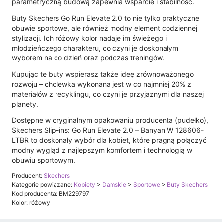
parametryczną budową zapewnia wsparcie i stabilność.
Buty Skechers Go Run Elevate 2.0 to nie tylko praktyczne
obuwie sportowe, ale również modny element codziennej
stylizacji. Ich różowy kolor nadaje im świeżego i
młodzieńczego charakteru, co czyni je doskonałym
wyborem na co dzień oraz podczas treningów.
Kupując te buty wspierasz także ideę zrównoważonego
rozwoju – cholewka wykonana jest w co najmniej 20% z
materiałów z recyklingu, co czyni je przyjaznymi dla naszej
planety.
Dostępne w oryginalnym opakowaniu producenta (pudełko),
Skechers Slip-ins: Go Run Elevate 2.0 – Banyan W 128606-
LTBR to doskonały wybór dla kobiet, które pragną połączyć
modny wygląd z najlepszym komfortem i technologią w
obuwiu sportowym.
Producent:
Skechers
Kategorie powiązane:
Kobiety
>
Damskie
>
Sportowe
>
Buty Skechers
Kod producenta: BM229797
Kolor: różowy