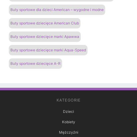
Buty sportowe dla dzieci American – wygodne i modne
Buty sportowe dziecięce American Club
Buty sportowe dziecięce marki Apawwa
Buty sportowe dziecięce marki Aqua-Speed
Buty sportowe dziecięce A-R
KATEGORIE
Dzieci
Kobiety
Mężczyźni