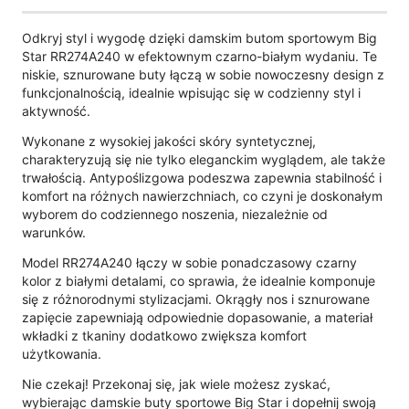
Odkryj styl i wygodę dzięki damskim butom sportowym Big
Star RR274A240 w efektownym czarno-białym wydaniu. Te
niskie, sznurowane buty łączą w sobie nowoczesny design z
funkcjonalnością, idealnie wpisując się w codzienny styl i
aktywność.
Wykonane z wysokiej jakości skóry syntetycznej,
charakteryzują się nie tylko eleganckim wyglądem, ale także
trwałością. Antypoślizgowa podeszwa zapewnia stabilność i
komfort na różnych nawierzchniach, co czyni je doskonałym
wyborem do codziennego noszenia, niezależnie od
warunków.
Model RR274A240 łączy w sobie ponadczasowy czarny
kolor z białymi detalami, co sprawia, że idealnie komponuje
się z różnorodnymi stylizacjami. Okrągły nos i sznurowane
zapięcie zapewniają odpowiednie dopasowanie, a materiał
wkładki z tkaniny dodatkowo zwiększa komfort
użytkowania.
Nie czekaj! Przekonaj się, jak wiele możesz zyskać,
wybierając damskie buty sportowe Big Star i dopełnij swoją