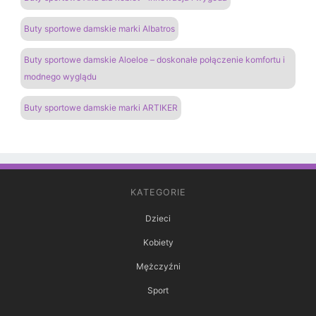
Buty sportowe damskie marki Albatros
Buty sportowe damskie Aloeloe – doskonałe połączenie komfortu i
modnego wyglądu
Buty sportowe damskie marki ARTIKER
KATEGORIE
Dzieci
Kobiety
Mężczyźni
Sport