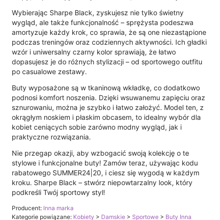
Wybierając Sharpe Black, zyskujesz nie tylko świetny
wygląd, ale także funkcjonalność – sprężysta podeszwa
amortyzuje każdy krok, co sprawia, że są one niezastąpione
podczas treningów oraz codziennych aktywności. Ich gładki
wzór i uniwersalny czarny kolor sprawiają, że łatwo
dopasujesz je do różnych stylizacji – od sportowego outfitu
po casualowe zestawy.
Buty wyposażone są w tkaninową wkładkę, co dodatkowo
podnosi komfort noszenia. Dzięki wsuwanemu zapięciu oraz
sznurowaniu, można je szybko i łatwo założyć. Model ten, z
okrągłym noskiem i płaskim obcasem, to idealny wybór dla
kobiet ceniących sobie zarówno modny wygląd, jak i
praktyczne rozwiązania.
Nie przegap okazji, aby wzbogacić swoją kolekcję o te
stylowe i funkcjonalne buty! Zamów teraz, używając kodu
rabatowego SUMMER24|20, i ciesz się wygodą w każdym
kroku. Sharpe Black – stwórz niepowtarzalny look, który
podkreśli Twój sportowy styl!
Producent:
Inna marka
Kategorie powiązane:
Kobiety
>
Damskie
>
Sportowe
>
Buty Inna