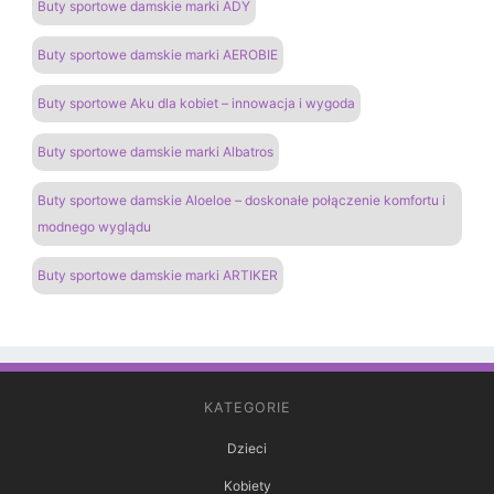
Buty sportowe damskie marki ADY
Buty sportowe damskie marki AEROBIE
Buty sportowe Aku dla kobiet – innowacja i wygoda
Buty sportowe damskie marki Albatros
Buty sportowe damskie Aloeloe – doskonałe połączenie komfortu i
modnego wyglądu
Buty sportowe damskie marki ARTIKER
KATEGORIE
Dzieci
Kobiety