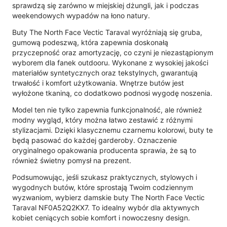
sprawdzą się zarówno w miejskiej dżungli, jak i podczas
weekendowych wypadów na łono natury.
Buty The North Face Vectic Taraval wyróżniają się gruba,
gumową podeszwą, która zapewnia doskonałą
przyczepność oraz amortyzację, co czyni je niezastąpionym
wyborem dla fanek outdooru. Wykonane z wysokiej jakości
materiałów syntetycznych oraz tekstylnych, gwarantują
trwałość i komfort użytkowania. Wnętrze butów jest
wyłożone tkaniną, co dodatkowo podnosi wygodę noszenia.
Model ten nie tylko zapewnia funkcjonalność, ale również
modny wygląd, który można łatwo zestawić z różnymi
stylizacjami. Dzięki klasycznemu czarnemu kolorowi, buty te
będą pasować do każdej garderoby. Oznaczenie
oryginalnego opakowania producenta sprawia, że są to
również świetny pomysł na prezent.
Podsumowując, jeśli szukasz praktycznych, stylowych i
wygodnych butów, które sprostają Twoim codziennym
wyzwaniom, wybierz damskie buty The North Face Vectic
Taraval NF0A52Q2KX7. To idealny wybór dla aktywnych
kobiet ceniących sobie komfort i nowoczesny design.