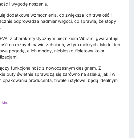
ność i wygodę noszenia.
kują dodatkowe wzmocnienia, co zwiększa ich trwałość i
ecznie odprowadza nadmiar wilgoci, co sprawia, że stopy
.
EVA, z charakterystycznym bieżnikiem Vibram, gwarantuje
lność na różnych nawierzchniach, w tym mokrych. Model ten
ową pogodę, a ich modny, niebiesko-fioletowy kolor
izacjami.
 łączy funkcjonalność z nowoczesnym designem. Z
ie buty świetnie sprawdzą się zarówno na szlaku, jak i w
m opakowaniu producenta, trwałe i stylowe, będą idealnym
y Aku