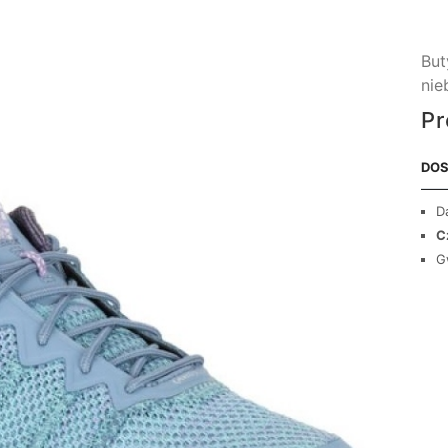
But
nie
Pr
DOS
D
C
G