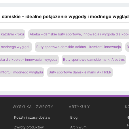
e damskie – idealne połączenie wygody i modnego wyglą
na każdym kroku
Abeba – damskie buty sportowe, innowacja i wygoda dla kobi
 i modnego wyglądu
Buty sportowe damskie Adidas – komfort i innowacja
B
ku dla kobiet – innowacja i wygoda
Buty sportowe damskie marki Albatros
omfortu i modnego wyglądu
Buty sportowe damskie marki ARTIKER
WYSYŁKA I ZWROTY
ARTYKUŁY
K
Koszty i czasy dostaw
Blog
N
T
Zwroty produktów
Archiwum