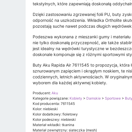
tekstylnych, które zapewniają doskonałą oddychal
Dzięki zastosowaniu zgrzewanej folii PU, buty zys
odporność na uszkodzenia. Wkładka Ortholite skut
pozostają suche nawet podczas długich wędrówek
Podeszwa wykonana z mieszanki gumy i materiału 
nie tylko doskonałą przyczepność, ale także stabi
jest idealny na wędrówki turystyczne w bezdeszcz
doskonale komponuje się z różnymi sportowymi styl
Buty Aku Rapida Air 7611545 to propozycja, która
sznurowanym zapięciem i okrągłym noskiem, te nisk
codziennych, letnich aktywnościach. W oryginalny
wyborem dla każdej aktywnej kobiety.
Producent:
Aku
Kategorie powiązane:
Kobiety
>
Damskie
>
Sportowe
>
But
Kod producenta: 7611545
Kolor: niebieski
Kolor dodatkowy: fioletowy
Kolor podeszwy: niebieski
Materiał wkładki: tkanina
Materiał zewnętrzny: siateczka (mesh)