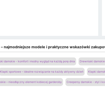
e – najmodniejsze modele i praktyczne wskazówki zakup
pki damskie - komfort i modny wygląd na każdą porę dnia
Drewniaki damskie 
Klapki sportowe – idealne rozwiązanie na każdy aktywny dzień
Klapki damsk
kie – nieodłączny element kobiecej garderoby
Creepersy damskie - styl i k