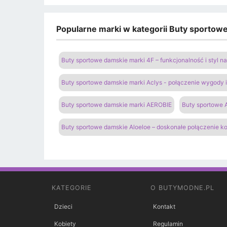
Popularne marki w kategorii Buty sportow
Buty sportowe damskie marki 4F – funkcjonalność i styl 
Buty sportowe damskie marki Aclys - połączenie wygody
Buty sportowe damskie marki AEROBIE
Buty sportowe A
Buty sportowe damskie Aloeloe – doskonałe połączenie k
KATEGORIE
O BUTYMODNE.PL
Dzieci
Kontakt
Kobiety
Regulamin