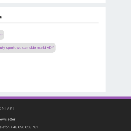
du
et
uty sportowe damskie marki ADY
ONTAKT
ewsletter
elefon +48 696 658 781