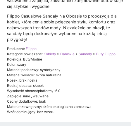
wsuwanemu zapięciu, zakładanie i zdejmowanie butów staje
się szybkie i wygodne.
Filippo Casualowe Sandały Na Obcasie to propozycja dla
kobiet, które cenią sobie połączenie stylu, komfortu oraz
najnowszych trendów mody. Niezależnie od okazji, te
sandały będą doskonałym wyborem na każdą letnią
przygodę!
Producent:
Filippo
Kategorie powiązane:
Kobiety
>
Damskie
>
Sandały
>
Buty Filippo
Kolekcja: ButyModne
Kolor: szary
Materiał podeszwy: syntetyczny
Materiał wkładki: skóra naturalna
Nosek: brak noska
Rodzaj obcasa: słupek
Wysokość obcasa/platformy: 6.0
Zapięcie: inne , wsuwane
Cechy dodatkowe: brak
Materiał zewnętrzny: skóra ekologiczna zamszowa
Wzór dominujący: bez wzoru