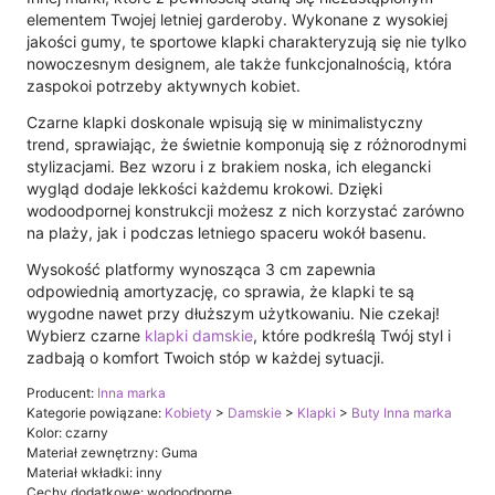
elementem Twojej letniej garderoby. Wykonane z wysokiej
jakości gumy, te sportowe klapki charakteryzują się nie tylko
nowoczesnym designem, ale także funkcjonalnością, która
zaspokoi potrzeby aktywnych kobiet.
Czarne klapki doskonale wpisują się w minimalistyczny
trend, sprawiając, że świetnie komponują się z różnorodnymi
stylizacjami. Bez wzoru i z brakiem noska, ich elegancki
wygląd dodaje lekkości każdemu krokowi. Dzięki
wodoodpornej konstrukcji możesz z nich korzystać zarówno
na plaży, jak i podczas letniego spaceru wokół basenu.
Wysokość platformy wynosząca 3 cm zapewnia
odpowiednią amortyzację, co sprawia, że klapki te są
wygodne nawet przy dłuższym użytkowaniu. Nie czekaj!
Wybierz czarne
klapki damskie
, które podkreślą Twój styl i
zadbają o komfort Twoich stóp w każdej sytuacji.
Producent:
Inna marka
Kategorie powiązane:
Kobiety
>
Damskie
>
Klapki
>
Buty Inna marka
Kolor: czarny
Materiał zewnętrzny: Guma
Materiał wkładki: inny
Cechy dodatkowe: wodoodporne