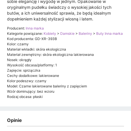
sobie elegancję i wygodę w jednym. Opakowanie w
oryginalnym pudełku świadczy o wysokiej jakości tych
butów, a ich uniwersalność sprawia, że będą idealnym
dopełnieniem każdej stylizacji wiosną i latem.
Producent:
Inna marka
Kategorie powiązane:
Kobiety
>
Damskie
>
Baleriny
>
Buty Inna marka
Kod producenta: GD-XR-393B
Kolor: czarny
Materiał wkładki: skóra ekologiczna
Materiał zewnętrzny: skóra ekologiczna lakierowana
Nosek: okrągły
Wysokość obcasa/platformy: 1
Zapięcie: sprzączka
Cechy dodatkowe: lakierowane
Kolor podeszwy: czarny
Model: Czarne lakierowane baleriny z zapięciem
Wzór dominujący: bez wzoru
Rodzaj obcasa: płaski
Opinie