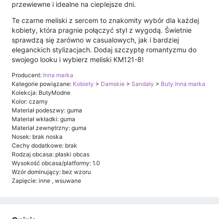
przewiewne i idealne na cieplejsze dni.
Te czarne meliski z sercem to znakomity wybór dla każdej
kobiety, która pragnie połączyć styl z wygodą. Świetnie
sprawdzą się zarówno w casualowych, jak i bardziej
eleganckich stylizacjach. Dodaj szczyptę romantyzmu do
swojego looku i wybierz meliski KM121-8!
Producent:
Inna marka
Kategorie powiązane:
Kobiety
>
Damskie
>
Sandały
>
Buty Inna marka
Kolekcja: ButyModne
Kolor: czarny
Materiał podeszwy: guma
Materiał wkładki: guma
Materiał zewnętrzny: guma
Nosek: brak noska
Cechy dodatkowe: brak
Rodzaj obcasa: płaski obcas
Wysokość obcasa/platformy: 1.0
Wzór dominujący: bez wzoru
Zapięcie: inne , wsuwane