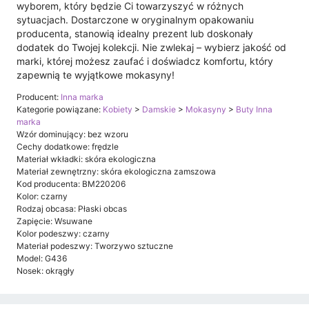
wyborem, który będzie Ci towarzyszyć w różnych
sytuacjach. Dostarczone w oryginalnym opakowaniu
producenta, stanowią idealny prezent lub doskonały
dodatek do Twojej kolekcji. Nie zwlekaj – wybierz jakość od
marki, której możesz zaufać i doświadcz komfortu, który
zapewnią te wyjątkowe mokasyny!
Producent:
Inna marka
Kategorie powiązane:
Kobiety
>
Damskie
>
Mokasyny
>
Buty Inna
marka
Wzór dominujący: bez wzoru
Cechy dodatkowe: frędzle
Materiał wkładki: skóra ekologiczna
Materiał zewnętrzny: skóra ekologiczna zamszowa
Kod producenta: BM220206
Kolor: czarny
Rodzaj obcasa: Płaski obcas
Zapięcie: Wsuwane
Kolor podeszwy: czarny
Materiał podeszwy: Tworzywo sztuczne
Model: G436
Nosek: okrągły