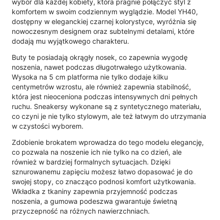
wybór dla każdej kobiety, która pragnie połączyć styl z
komfortem w swoim codziennym wyglądzie. Model YH40,
dostępny w eleganckiej czarnej kolorystyce, wyróżnia się
nowoczesnym designem oraz subtelnymi detalami, które
dodają mu wyjątkowego charakteru.
Buty te posiadają okrągły nosek, co zapewnia wygodę
noszenia, nawet podczas długotrwałego użytkowania.
Wysoka na 5 cm platforma nie tylko dodaje kilku
centymetrów wzrostu, ale również zapewnia stabilność,
która jest nieoceniona podczas intensywnych dni pełnych
ruchu. Sneakersy wykonane są z syntetycznego materiału,
co czyni je nie tylko stylowym, ale też łatwym do utrzymania
w czystości wyborem.
Zdobienie brokatem wprowadza do tego modelu elegancję,
co pozwala na noszenie ich nie tylko na co dzień, ale
również w bardziej formalnych sytuacjach. Dzięki
sznurowanemu zapięciu możesz łatwo dopasować je do
swojej stopy, co znacząco podnosi komfort użytkowania.
Wkładka z tkaniny zapewnia przyjemność podczas
noszenia, a gumowa podeszwa gwarantuje świetną
przyczepność na różnych nawierzchniach.