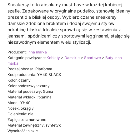
Sneakersy te to absolutny must-have w każdej kobiecej
szafie. Zapakowane w oryginalne pudełko, stanowią idealny
prezent dla bliskiej osoby. Wybierz czarne sneakersy
damskie zdobione brokatem i dodaj swojemu stylowi
odrobinę blasku! Idealnie sprawdzą się w zestawieniu z
jeansami, spódnicami czy sportowymi legginsami, stając się
niezawodnym elementem wielu stylizacji.
Producent:
Inna marka
Kategorie powiązane:
Kobiety
>
Damskie
>
Sportowe
>
Buty Inna
marka
Rodzaj obcasa: Platforma
Kod producenta: YH40 BLACK
Kolor: czarny
Kolor podeszwy: czarny
Materiał podeszwy: Guma
Materiał wkładki: tkanina
Model: YH40
Nosek: okrągły
Ocieplenie: nie
Zapięcie: sznurowane
Materiał zewnętrzny: syntetyk
Wysokość: niskie