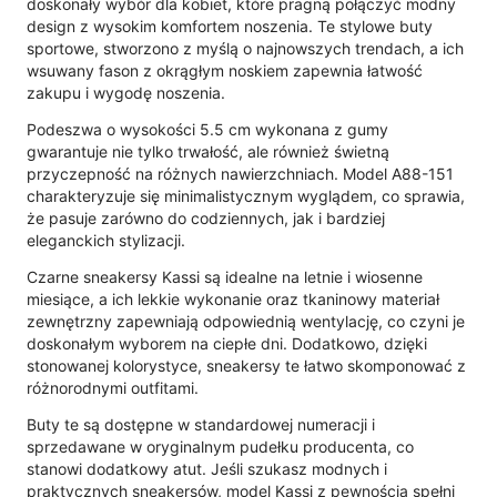
doskonały wybór dla kobiet, które pragną połączyć modny
design z wysokim komfortem noszenia. Te stylowe buty
sportowe, stworzono z myślą o najnowszych trendach, a ich
wsuwany fason z okrągłym noskiem zapewnia łatwość
zakupu i wygodę noszenia.
Podeszwa o wysokości 5.5 cm wykonana z gumy
gwarantuje nie tylko trwałość, ale również świetną
przyczepność na różnych nawierzchniach. Model A88-151
charakteryzuje się minimalistycznym wyglądem, co sprawia,
że pasuje zarówno do codziennych, jak i bardziej
eleganckich stylizacji.
Czarne sneakersy Kassi są idealne na letnie i wiosenne
miesiące, a ich lekkie wykonanie oraz tkaninowy materiał
zewnętrzny zapewniają odpowiednią wentylację, co czyni je
doskonałym wyborem na ciepłe dni. Dodatkowo, dzięki
stonowanej kolorystyce, sneakersy te łatwo skomponować z
różnorodnymi outfitami.
Buty te są dostępne w standardowej numeracji i
sprzedawane w oryginalnym pudełku producenta, co
stanowi dodatkowy atut. Jeśli szukasz modnych i
praktycznych sneakersów, model Kassi z pewnością spełni