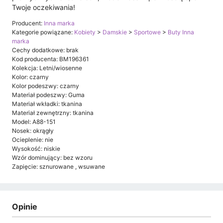
Twoje oczekiwania!
Producent:
Inna marka
Kategorie powiązane:
Kobiety
>
Damskie
>
Sportowe
>
Buty Inna
marka
Cechy dodatkowe: brak
Kod producenta: BM196361
Kolekcja: Letni/wiosenne
Kolor: czarny
Kolor podeszwy: czarny
Materiał podeszwy: Guma
Materiał wkładki: tkanina
Materiał zewnętrzny: tkanina
Model: A88-151
Nosek: okrągły
Ocieplenie: nie
Wysokość: niskie
Wzór dominujący: bez wzoru
Zapięcie: sznurowane , wsuwane
Opinie