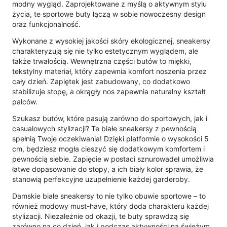
modny wygląd. Zaprojektowane z myślą o aktywnym stylu
życia, te sportowe buty łączą w sobie nowoczesny design
oraz funkcjonalność.
Wykonane z wysokiej jakości skóry ekologicznej, sneakersy
charakteryzują się nie tylko estetycznym wyglądem, ale
także trwałością. Wewnętrzna części butów to miękki,
tekstylny materiał, który zapewnia komfort noszenia przez
cały dzień. Zapiętek jest zabudowany, co dodatkowo
stabilizuje stopę, a okrągły nos zapewnia naturalny kształt
palców.
Szukasz butów, które pasują zarówno do sportowych, jak i
casualowych stylizacji? Te białe sneakersy z pewnością
spełnią Twoje oczekiwania! Dzięki platformie o wysokości 5
cm, będziesz mogła cieszyć się dodatkowym komfortem i
pewnością siebie. Zapięcie w postaci sznurowadeł umożliwia
łatwe dopasowanie do stopy, a ich biały kolor sprawia, że
stanowią perfekcyjne uzupełnienie każdej garderoby.
Damskie białe sneakersy to nie tylko obuwie sportowe – to
również modowy must-have, który doda charakteru każdej
stylizacji. Niezależnie od okazji, te buty sprawdzą się
zarówno na co dzień, jak i podczas aktywności na świeżym