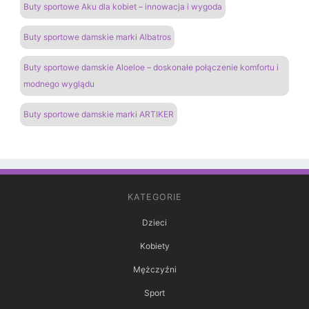
Buty sportowe Aku dla kobiet – innowacja i wygoda
Buty sportowe damskie marki Albatros
Buty sportowe damskie Aloeloe – doskonałe połączenie komfortu i
modnego wyglądu
Buty sportowe damskie marki ARTIKER
KATEGORIE
Dzieci
Kobiety
Mężczyźni
Sport