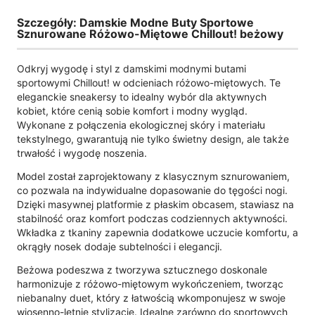
Szczegóły: Damskie Modne Buty Sportowe
Sznurowane Różowo-Miętowe Chillout! beżowy
Odkryj wygodę i styl z damskimi modnymi butami
sportowymi Chillout! w odcieniach różowo-miętowych. Te
eleganckie sneakersy to idealny wybór dla aktywnych
kobiet, które cenią sobie komfort i modny wygląd.
Wykonane z połączenia ekologicznej skóry i materiału
tekstylnego, gwarantują nie tylko świetny design, ale także
trwałość i wygodę noszenia.
Model został zaprojektowany z klasycznym sznurowaniem,
co pozwala na indywidualne dopasowanie do tęgości nogi.
Dzięki masywnej platformie z płaskim obcasem, stawiasz na
stabilność oraz komfort podczas codziennych aktywności.
Wkładka z tkaniny zapewnia dodatkowe uczucie komfortu, a
okrągły nosek dodaje subtelności i elegancji.
Beżowa podeszwa z tworzywa sztucznego doskonale
harmonizuje z różowo-miętowym wykończeniem, tworząc
niebanalny duet, który z łatwością wkomponujesz w swoje
wiosenno-letnie stylizacje. Idealne zarówno do sportowych