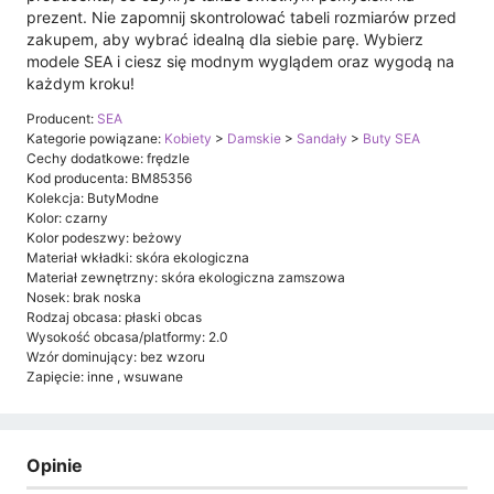
prezent. Nie zapomnij skontrolować tabeli rozmiarów przed
zakupem, aby wybrać idealną dla siebie parę. Wybierz
modele SEA i ciesz się modnym wyglądem oraz wygodą na
każdym kroku!
Producent:
SEA
Kategorie powiązane:
Kobiety
>
Damskie
>
Sandały
>
Buty SEA
Cechy dodatkowe: frędzle
Kod producenta: BM85356
Kolekcja: ButyModne
Kolor: czarny
Kolor podeszwy: beżowy
Materiał wkładki: skóra ekologiczna
Materiał zewnętrzny: skóra ekologiczna zamszowa
Nosek: brak noska
Rodzaj obcasa: płaski obcas
Wysokość obcasa/platformy: 2.0
Wzór dominujący: bez wzoru
Zapięcie: inne , wsuwane
Opinie