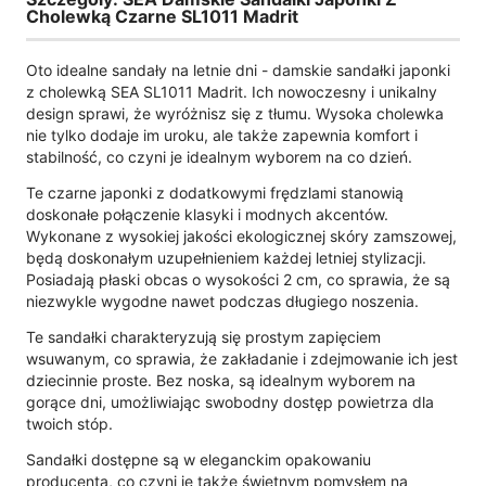
Cholewką Czarne SL1011 Madrit
Oto idealne sandały na letnie dni - damskie sandałki japonki
z cholewką SEA SL1011 Madrit. Ich nowoczesny i unikalny
design sprawi, że wyróżnisz się z tłumu. Wysoka cholewka
nie tylko dodaje im uroku, ale także zapewnia komfort i
stabilność, co czyni je idealnym wyborem na co dzień.
Te czarne japonki z dodatkowymi frędzlami stanowią
doskonałe połączenie klasyki i modnych akcentów.
Wykonane z wysokiej jakości ekologicznej skóry zamszowej,
będą doskonałym uzupełnieniem każdej letniej stylizacji.
Posiadają płaski obcas o wysokości 2 cm, co sprawia, że są
niezwykle wygodne nawet podczas długiego noszenia.
Te sandałki charakteryzują się prostym zapięciem
wsuwanym, co sprawia, że zakładanie i zdejmowanie ich jest
dziecinnie proste. Bez noska, są idealnym wyborem na
gorące dni, umożliwiając swobodny dostęp powietrza dla
twoich stóp.
Sandałki dostępne są w eleganckim opakowaniu
producenta, co czyni je także świetnym pomysłem na