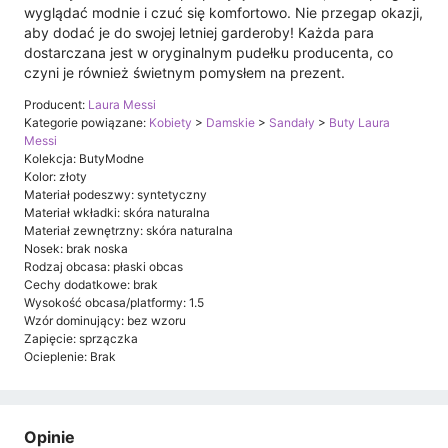
wyglądać modnie i czuć się komfortowo. Nie przegap okazji,
aby dodać je do swojej letniej garderoby! Każda para
dostarczana jest w oryginalnym pudełku producenta, co
czyni je również świetnym pomysłem na prezent.
Producent:
Laura Messi
Kategorie powiązane:
Kobiety
>
Damskie
>
Sandały
>
Buty Laura
Messi
Kolekcja: ButyModne
Kolor: złoty
Materiał podeszwy: syntetyczny
Materiał wkładki: skóra naturalna
Materiał zewnętrzny: skóra naturalna
Nosek: brak noska
Rodzaj obcasa: płaski obcas
Cechy dodatkowe: brak
Wysokość obcasa/platformy: 1.5
Wzór dominujący: bez wzoru
Zapięcie: sprzączka
Ocieplenie: Brak
Opinie