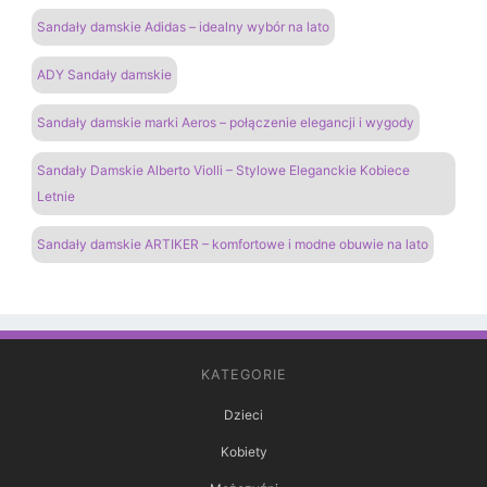
Sandały damskie Adidas – idealny wybór na lato
ADY Sandały damskie
Sandały damskie marki Aeros – połączenie elegancji i wygody
Sandały Damskie Alberto Violli – Stylowe Eleganckie Kobiece
Letnie
Sandały damskie ARTIKER – komfortowe i modne obuwie na lato
KATEGORIE
Dzieci
Kobiety