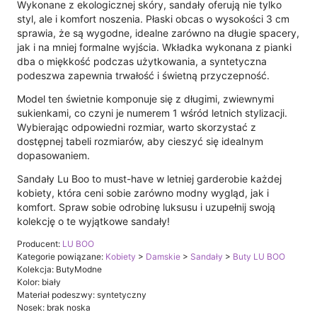
Wykonane z ekologicznej skóry, sandały oferują nie tylko
styl, ale i komfort noszenia. Płaski obcas o wysokości 3 cm
sprawia, że są wygodne, idealne zarówno na długie spacery,
jak i na mniej formalne wyjścia. Wkładka wykonana z pianki
dba o miękkość podczas użytkowania, a syntetyczna
podeszwa zapewnia trwałość i świetną przyczepność.
Model ten świetnie komponuje się z długimi, zwiewnymi
sukienkami, co czyni je numerem 1 wśród letnich stylizacji.
Wybierając odpowiedni rozmiar, warto skorzystać z
dostępnej tabeli rozmiarów, aby cieszyć się idealnym
dopasowaniem.
Sandały Lu Boo to must-have w letniej garderobie każdej
kobiety, która ceni sobie zarówno modny wygląd, jak i
komfort. Spraw sobie odrobinę luksusu i uzupełnij swoją
kolekcję o te wyjątkowe sandały!
Producent:
LU BOO
Kategorie powiązane:
Kobiety
>
Damskie
>
Sandały
>
Buty LU BOO
Kolekcja: ButyModne
Kolor: biały
Materiał podeszwy: syntetyczny
Nosek: brak noska