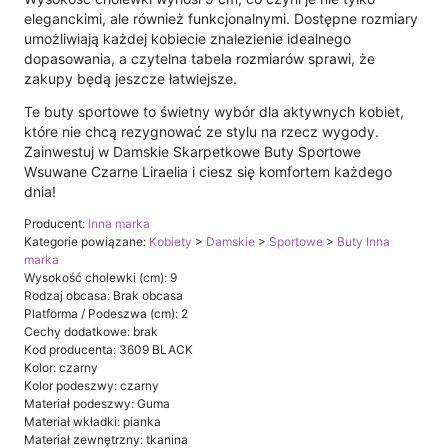
eleganckimi, ale również funkcjonalnymi. Dostępne rozmiary
umożliwiają każdej kobiecie znalezienie idealnego
dopasowania, a czytelna tabela rozmiarów sprawi, że
zakupy będą jeszcze łatwiejsze.
Te buty sportowe to świetny wybór dla aktywnych kobiet,
które nie chcą rezygnować ze stylu na rzecz wygody.
Zainwestuj w Damskie Skarpetkowe Buty Sportowe
Wsuwane Czarne Liraelia i ciesz się komfortem każdego
dnia!
Producent:
Inna marka
Kategorie powiązane:
Kobiety
>
Damskie
>
Sportowe
>
Buty Inna
marka
Wysokość cholewki (cm): 9
Rodzaj obcasa: Brak obcasa
Platforma / Podeszwa (cm): 2
Cechy dodatkowe: brak
Kod producenta: 3609 BLACK
Kolor: czarny
Kolor podeszwy: czarny
Materiał podeszwy: Guma
Materiał wkładki: pianka
Materiał zewnętrzny: tkanina