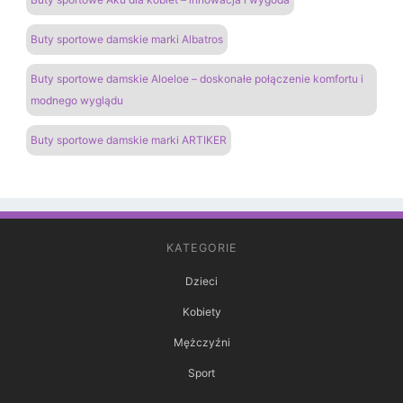
Buty sportowe damskie marki Albatros
Buty sportowe damskie Aloeloe – doskonałe połączenie komfortu i
modnego wyglądu
Buty sportowe damskie marki ARTIKER
KATEGORIE
Dzieci
Kobiety
Mężczyźni
Sport