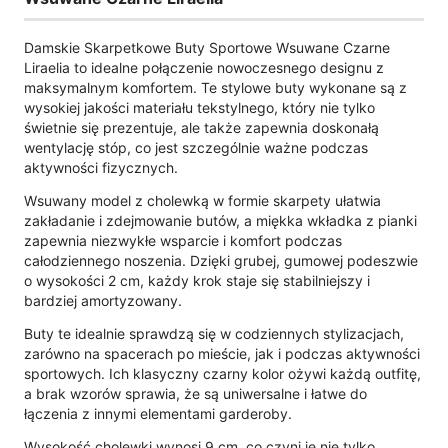
Damskie Skarpetkowe Buty Sportowe Wsuwane Czarne
Liraelia to idealne połączenie nowoczesnego designu z
maksymalnym komfortem. Te stylowe buty wykonane są z
wysokiej jakości materiału tekstylnego, który nie tylko
świetnie się prezentuje, ale także zapewnia doskonałą
wentylację stóp, co jest szczególnie ważne podczas
aktywności fizycznych.
Wsuwany model z cholewką w formie skarpety ułatwia
zakładanie i zdejmowanie butów, a miękka wkładka z pianki
zapewnia niezwykłe wsparcie i komfort podczas
całodziennego noszenia. Dzięki grubej, gumowej podeszwie
o wysokości 2 cm, każdy krok staje się stabilniejszy i
bardziej amortyzowany.
Buty te idealnie sprawdzą się w codziennych stylizacjach,
zarówno na spacerach po mieście, jak i podczas aktywności
sportowych. Ich klasyczny czarny kolor ożywi każdą outfitę,
a brak wzorów sprawia, że są uniwersalne i łatwe do
łączenia z innymi elementami garderoby.
Wysokość cholewki wynosi 9 cm, co czyni je nie tylko