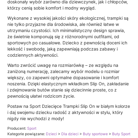
doskonały wybór zarówno dla dziewczynek, jak i chłopców,
którzy cenią sobie komfort i modny wygląd.
Wykonane z wysokiej jakości skóry ekologicznej, trampki są
nie tylko przyjazne dla środowiska, ale również łatwe w
utrzymaniu czystości. Ich minimalistyczny design sprawia,
że świetnie komponują się z różnorodnymi outfitami, od
sportowych po casualowe. Dziecko z pewnością doceni ich
lekkość i swobodę, jaką zapewniają podczas zabawy i
codziennych aktywności.
Warto zwrócić uwagę na rozmiarówkę – ze względu na
zaniżoną numerację, zalecamy wybór modelu o rozmiar
większy, co zapewni optymalne dopasowanie i komfort
noszenia. Dzięki elastycznym wkładkom Slip On, zakładanie
i zdejmowanie butów stanie się dziecinnie proste, co z
pewnością ułatwi rodzicom życie.
Postaw na Sport Dziecięce Trampki Slip On w białym kolorze
i daj swojemu dziecku radość z aktywności w stylu, który
nigdy nie wychodzi z mody!
Producent:
Sport
Kategorie powiązane:
Dzieci
>
Dla dzieci
>
Buty sportowe
>
Buty Sport