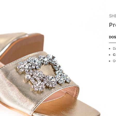
SHE
Pr
DOS
D
C
G