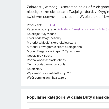
Zainwestuj w modę i komfort na co dzień z elegan
nieodłącznym elementem Twojej garderoby. Orygin
świetnym pomysłem na prezent. Wybierz złoto i bły
Producent:
SHELOVET
Kategorie powiązane:
Kobiety
>
Damskie
>
Klapki
>
Buty S
Kolekcja: ButyModne
Kolor podeszwy: beżowy
Materiał wkładki: skóra ekologiczna
Materiał zewnętrzny: skóra ekologiczna
Model: Eleganckie Klapki Z Cyrkoniami
Nosek: brak noska
Rodzaj obcasa: płaski obcas
Cechy dodatkowe: cyrkonie
Kolor: złoty
Wysokość obcasa/platformy: 2.5
Wzór dominujący: bez wzoru
Popularne kategorie w dziale Buty damski