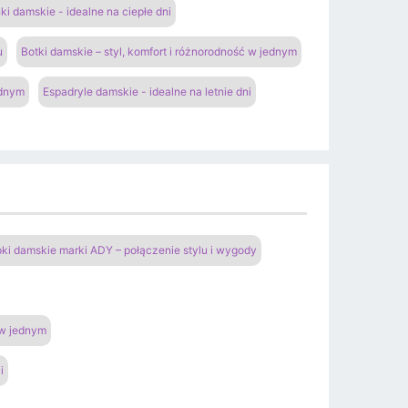
ki damskie - idealne na ciepłe dni
u
Botki damskie – styl, komfort i różnorodność w jednym
ednym
Espadryle damskie - idealne na letnie dni
pki damskie marki ADY – połączenie stylu i wygody
 w jednym
i