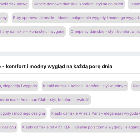
azówki zakupowe
Kapcie domowe damskie: komfort i styl na co dzień
Japon
roby
Buty sportowe damskie – idealne połączenie wygody i modnego wygląd
Glany damskie – ikona stylu i wygody
Creepersy damskie - styl i komfort w j
e - komfort i modny wygląd na każdą porę dnia
o, elegancja i wygoda
Klapki damskie Adidas – komfort i styl w jednym
Kla
mskie marki American Club – styl, komfort i trwałość
 wygody i modnego designu
Klapki damskie Anesia Paris – elegancja i wygoda
i designu
Klapki damskie od ARTIKER – idealne połączenie wygody i elegancj