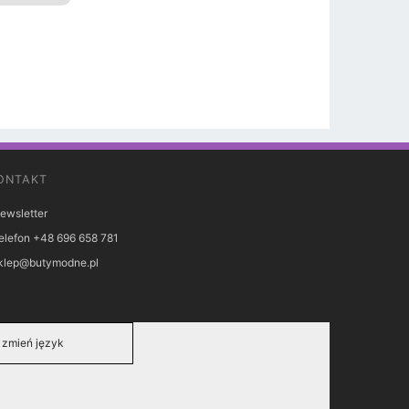
ONTAKT
ewsletter
elefon +48 696 658 781
klep@butymodne.pl
zmień język