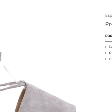
Esp
Pr
DOS
D
C
G