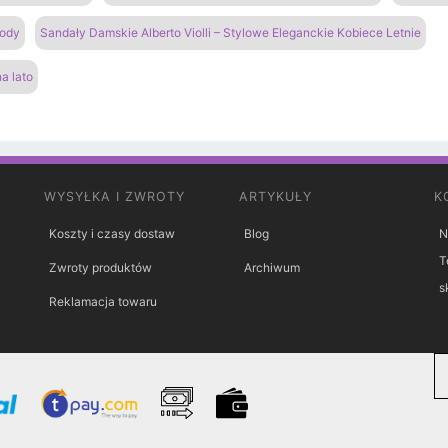
gody
Sandały Damskie Alberto Violli – Stylowe Eleganckie Kobiece Letnie
a lato
WYSYŁKA I ZWROTY
ARTYKUŁY
K
Koszty i czasy dostaw
Blog
N
T
Zwroty produktów
Archiwum
s
Reklamacja towaru