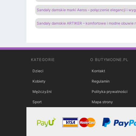
Sandały damskie marki Aeros – połączenie elegancji i wy
Sandały damskie ARTIKER – komfortowe i modne obuwie n
KATEGORIE
O BUTYMODNE.PL
Dzieci
Kontakt
Kobiety
Regulamin
Mężczyźni
Polityka prywatności
Sport
Mapa strony