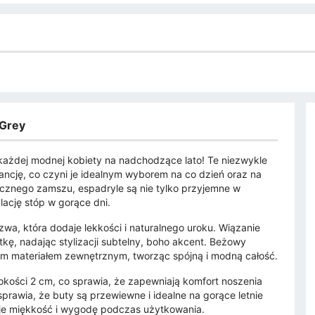
 Grey
ażdej modnej kobiety na nadchodzące lato! Te niezwykle
ancję, co czyni je idealnym wyborem na co dzień oraz na
gicznego zamszu, espadryle są nie tylko przyjemne w
ację stóp w gorące dni.
zwa, która dodaje lekkości i naturalnego uroku. Wiązanie
ę, nadając stylizacji subtelny, boho akcent. Beżowy
m materiałem zewnętrznym, tworząc spójną i modną całość.
okości 2 cm, co sprawia, że zapewniają komfort noszenia
 sprawia, że buty są przewiewne i idealne na gorące letnie
uje miękkość i wygodę podczas użytkowania.