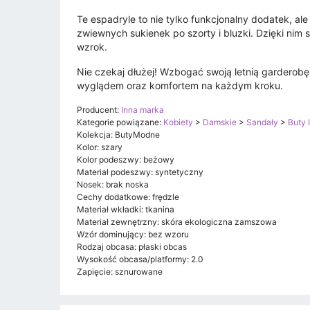
Te espadryle to nie tylko funkcjonalny dodatek, ale 
zwiewnych sukienek po szorty i bluzki. Dzięki nim
wzrok.
Nie czekaj dłużej! Wzbogać swoją letnią garderob
wyglądem oraz komfortem na każdym kroku.
Producent:
Inna marka
Kategorie powiązane:
Kobiety
>
Damskie
>
Sandały
>
Buty 
Kolekcja: ButyModne
Kolor: szary
Kolor podeszwy: beżowy
Materiał podeszwy: syntetyczny
Nosek: brak noska
Cechy dodatkowe: frędzle
Materiał wkładki: tkanina
Materiał zewnętrzny: skóra ekologiczna zamszowa
Wzór dominujący: bez wzoru
Rodzaj obcasa: płaski obcas
Wysokość obcasa/platformy: 2.0
Zapięcie: sznurowane