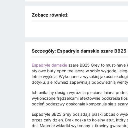
Zobacz również
Szczegóły: Espadryle damskie szare BB25
Espadryle damskie
szare BB25 Grey to must-have k
stylowe buty open toe łączą w sobie wygodę i eleg
letnie wyjścia. Wykonane z wysokiej jakości ekolo
dotyku, ale również zapewniają odpowiednią wentyl
Ich unikalny design wyróżnia pleciona lniana podes
wykończone frędzelkami efektownie podkreśla kostk
odcień podeszwy doskonale komponuje się z szary
Espadryle BB25 Grey posiadają płaski obcas o wys
przez cały dzień. Brak noska to kolejny atut, który
dni. Materiał wkładki wykonany z tkaniny gwarant