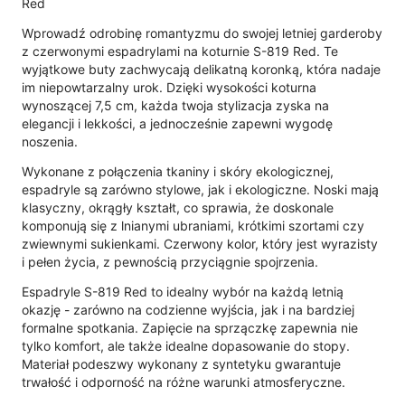
Red
Wprowadź odrobinę romantyzmu do swojej letniej garderoby
z czerwonymi espadrylami na koturnie S-819 Red. Te
wyjątkowe buty zachwycają delikatną koronką, która nadaje
im niepowtarzalny urok. Dzięki wysokości koturna
wynoszącej 7,5 cm, każda twoja stylizacja zyska na
elegancji i lekkości, a jednocześnie zapewni wygodę
noszenia.
Wykonane z połączenia tkaniny i skóry ekologicznej,
espadryle są zarówno stylowe, jak i ekologiczne. Noski mają
klasyczny, okrągły kształt, co sprawia, że doskonale
komponują się z lnianymi ubraniami, krótkimi szortami czy
zwiewnymi sukienkami. Czerwony kolor, który jest wyrazisty
i pełen życia, z pewnością przyciągnie spojrzenia.
Espadryle S-819 Red to idealny wybór na każdą letnią
okazję - zarówno na codzienne wyjścia, jak i na bardziej
formalne spotkania. Zapięcie na sprzączkę zapewnia nie
tylko komfort, ale także idealne dopasowanie do stopy.
Materiał podeszwy wykonany z syntetyku gwarantuje
trwałość i odporność na różne warunki atmosferyczne.