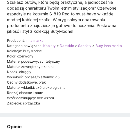
Szukasz butów, które będą praktyczne, a jednocześnie
dodadzą charakteru Twoim letnim stylizacjom? Czerwone
espadryle na koturnie S-819 Red to must-have w każdej
modnej kobiecej szafie! W oryginalnym opakowaniu
producenta znajdziesz je gotowe do noszenia. Postaw na
jakość i styl z kolekcją ButyModne!
Producent:
Inna marka
Kategorie powiązane:
Kobiety
>
Damskie
>
Sandały
>
Buty Inna marka
Kolekcja: ButyModne
Kolor: czerwony
Materiał podeszwy: syntetyczny
Materiał zewnętrzny: tkanina
Nosek: okrągły
Wysokość obcasa/platformy: 7.5
Cechy dodatkowe: brak
Materiał wkładki: skóra ekologiczna
Rodzaj obcasa: koturn
Wzór dominujący: bez wzoru
Zapięcie: sprzączka
Opinie