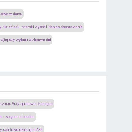
eństwo w domu
y dla dzieci – szeroki wybór i idealne dopasowanie
 najlepszy wybór na zimowe dni
 o.o. Buty sportowe dziecięce
an – wygodne i modne
y sportowe dziecięce A-R