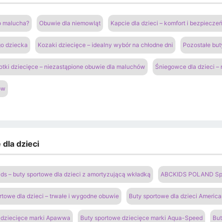
go malucha?
Obuwie dla niemowląt
Kapcie dla dzieci – komfort i bezpiecz
go dziecka
Kozaki dziecięce – idealny wybór na chłodne dni
Pozostałe but
otki dziecięce – niezastąpione obuwie dla maluchów
Śniegowce dla dzieci –
ów
dla dzieci
ds – buty sportowe dla dzieci z amortyzującą wkładką
ABCKIDS POLAND Sp. z
rtowe dla dzieci – trwałe i wygodne obuwie
Buty sportowe dla dzieci Americ
 dziecięce marki Apawwa
Buty sportowe dziecięce marki Aqua-Speed
But