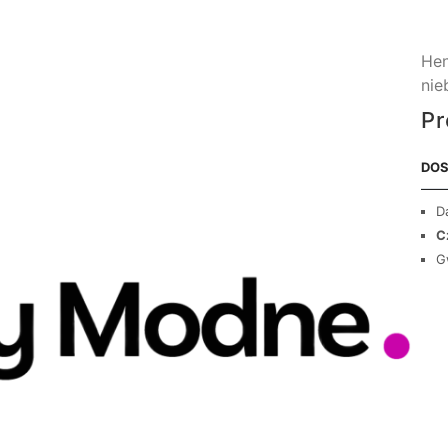
Hen
nie
Pr
DOS
D
C
G