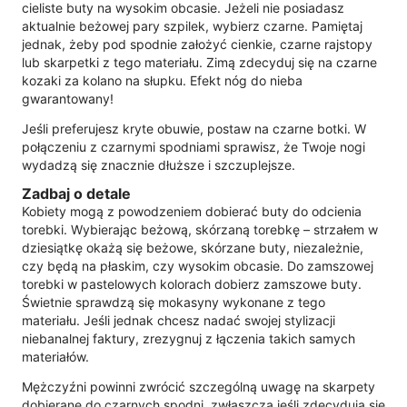
cieliste buty na wysokim obcasie. Jeżeli nie posiadasz
aktualnie beżowej pary szpilek, wybierz czarne. Pamiętaj
jednak, żeby pod spodnie założyć cienkie, czarne rajstopy
lub skarpetki z tego materiału. Zimą zdecyduj się na czarne
kozaki za kolano na słupku. Efekt nóg do nieba
gwarantowany!
Jeśli preferujesz kryte obuwie, postaw na czarne botki. W
połączeniu z czarnymi spodniami sprawisz, że Twoje nogi
wydadzą się znacznie dłuższe i szczuplejsze.
Zadbaj o detale
Kobiety mogą z powodzeniem dobierać buty do odcienia
torebki. Wybierając beżową, skórzaną torebkę – strzałem w
dziesiątkę okażą się beżowe, skórzane buty, niezależnie,
czy będą na płaskim, czy wysokim obcasie. Do zamszowej
torebki w pastelowych kolorach dobierz zamszowe buty.
Świetnie sprawdzą się mokasyny wykonane z tego
materiału. Jeśli jednak chcesz nadać swojej stylizacji
niebanalnej faktury, zrezygnuj z łączenia takich samych
materiałów.
Mężczyźni powinni zwrócić szczególną uwagę na skarpety
dobierane do czarnych spodni, zwłaszcza jeśli zdecydują się