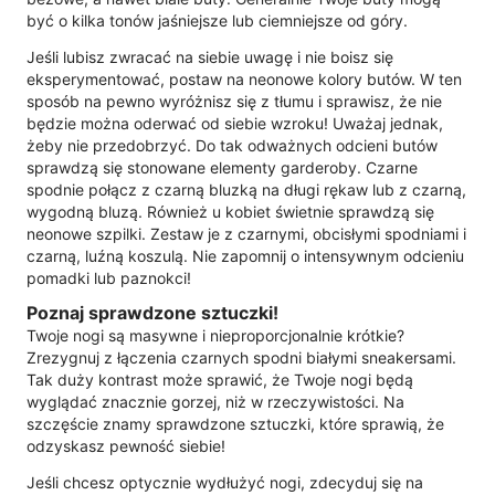
być o kilka tonów jaśniejsze lub ciemniejsze od góry.
Jeśli lubisz zwracać na siebie uwagę i nie boisz się
eksperymentować, postaw na neonowe kolory butów. W ten
sposób na pewno wyróżnisz się z tłumu i sprawisz, że nie
będzie można oderwać od siebie wzroku! Uważaj jednak,
żeby nie przedobrzyć. Do tak odważnych odcieni butów
sprawdzą się stonowane elementy garderoby. Czarne
spodnie połącz z czarną bluzką na długi rękaw lub z czarną,
wygodną bluzą. Również u kobiet świetnie sprawdzą się
neonowe szpilki. Zestaw je z czarnymi, obcisłymi spodniami i
czarną, luźną koszulą. Nie zapomnij o intensywnym odcieniu
pomadki lub paznokci!
Poznaj sprawdzone sztuczki!
Twoje nogi są masywne i nieproporcjonalnie krótkie?
Zrezygnuj z łączenia czarnych spodni białymi sneakersami.
Tak duży kontrast może sprawić, że Twoje nogi będą
wyglądać znacznie gorzej, niż w rzeczywistości. Na
szczęście znamy sprawdzone sztuczki, które sprawią, że
odzyskasz pewność siebie!
Jeśli chcesz optycznie wydłużyć nogi, zdecyduj się na