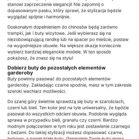
stanowi zaprzeczenie elegancji! Nie zapomnij o
dopasowanym pasku, który sprawi, że stylizacja będzie
wyglądać spójnie i harmonijnie.
Doskonałym dopełnieniem do chinosów będą zarówno
trampki, jak i buty wizytowe. Jeśli wybierasz się na
niezobowiązującą randkę lub na spacer po mieście, postaw
na wygodniejsze obuwie. Na większe okazje koniecznie
wybierz bardziej eleganckie modele. W ten sposób
pokażesz, że znasz się na stylu!
Dobierz buty do pozostałych elementów
garderoby
Buty powinny pasować do pozostałych elementów
garderoby. Zakładając czarne spodnie, masz w tym zakresie
szeroki wachlarz możliwości.
Do szarej góry świetnie sprawdzą się buty w szarościach,
czerni lub bieli. Ten kolor jest na tyle uniwersalny, że będzie
pasował do wszystkich odcieni obuwia. Podobnie wygląda
sprawa w przypadku bieli, granatu czy czerni. Bardzo
modnym połączeniem w tym roku jest zestawienie czarnego
z beżami. Do takiej stylizacji możesz dopasować czarne,
beżowe, a nawet białe buty. Generalnie Twoje buty mogą