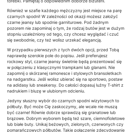
torebki. Pamiętaj o odpowiednim doborze biżuterii.
Również w szafie każdego mężczyzny jest miejsce na parę
czarnych spodni! W zależności od okazji możesz założyć
czarne jeansy lub spodnie garniturowe. Pod żadnym
pozorem nie zapominaj o tym, że rodzaj butów jest w dużym
stopniu uzależniony od tego, czy chcesz wyglądać i czuć
się swobodnie, czy też wolisz urzekać elegancją.
W przypadku pierwszych z tych dwóch opcji, przed Tobą
naprawdę szerokie pole do popisu. Jeśli preferujesz
rockowy styl, czarne jeansy świetnie będą prezentować się
w połączeniu z klasycznymi trampkami lub glanami. Nie
zapomnij o skórzanej ramonesce i stylowych bransoletkach
na nadgarstku. Jeśli wolisz ubierać się na sportowo, postaw
na adidasy lub sneakersy. Do całości dopasuj luźny T-shirt z
nadrukiem i bluzę w ulubionym odcieniu.
Jedyny słuszny wybór do czarnych spodni wizytowych to
półbuty. Być może Cię zaskoczymy, ale wcale nie muszą
być czarne! Równie dobrze sprawdzą się granatowe lub
brązowe. Dobrym wyborem będą też szare, ciemnofioletowe
lub białe buty. Unikaj beżowych, zielonych, czerwonych czy
pomarańczowych półbutów. Takie połączenie zdecydowanie