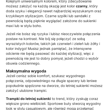
Kolejnym uniwersalnym kolorem, który zdecydowanie
możesz założyć na każdą okazję jest kolor
czarny
, który
doda szyku i elegancji nawet najbardziej wyszukanym oraz
krzykliwym stylizacjom. Czarne szpilki lub sandałki z
pewnością będą pięknie wyglądać założone do sukienki
maxi lub w stylu boho.
Jeżeli nie boisz się ryzyka i lubisz nieoczywiste połączenia
postaw na kontrast. Nie bój się połączyć ze sobą
wyrazistych kolorów, takich jak czerwień i zieleń lub żółty i
kolor indygo! Musisz jednak pamiętać, że intensywne
odcienie nie będą pasować do każdej stylizacji, więc z
pewnością nie jest to dobry pomysł, jeżeli chodzi o wybór
obuwia codziennego.
Maksymalna wygoda
Jeżeli cenisz sobie komfort, szukasz wygodnego
połączenia, odpowiedniego na długie spacery lub leniwe
popołudnie spędzone na dworze, do letniej sukienki możesz
założyć ulubione trampki.
Trampki do letniej sukienki
to trend, który zyskuję coraz
większe grono wielbicieli. Sportowe buty stworzą wygodny
look w stylu casualowym, ale również mogą przełamać