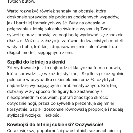
Twoich butów.
Warto rozważyć również sandały na obcasie, które
doskonale sprawdzą się podczas codziennych wypadów,
jak i bardziej formalnych wyjść. Buty na obcasie w
połączeniu z letnią sukienką świetnie wysmuklą Twoją
sylwetkę oraz sprawią, że nogi będą wydawać się znacznie
dłuższe. Możesz założyć je zarówno do kwiecistych modeli
w stylu boho, krótkiej i dopasowanej mini, ale również do
długich modeli, sięgających ziemi.
Szpilki do letniej sukienki
Zdecydowanie jest to najbardziej klasyczna forma obuwia,
która sprawdzi się w każdej stylizacji. Szpilki są szczególnie
polecane w przypadku sukienek midi oraz ¾, czyli tych
najbardziej wymagających i problematycznych. Krój ten,
dobrany w zły sposób do figury lub zestawiony z
nieodpowiednim obuwiem, potrafi znacząco skrócić
optycznie nogi, przez co sylwetka prezentuje się mniej
korzystnie. Szpilki doskonale równoważą proporcje i nadają
stylizacji wdzięku i lekkości.
Kowbojki do letniej sukienki? Oczywiście!
Coraz większą popularnością w ostatnich sezonach cieszą