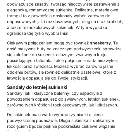
obowiązujące zasady, tworząc nieoczywiste zestawienie z
elegancką, romantyczną sukienką. Delikatne, materiałowe
trampki to z pewnością doskonały wybór, zarówno do
dopasowanych jak i rozkloszowanych, długich oraz krótkich,
a także różnokolorowych sukienek. W tym wypadku
ogranicza Cię tylko wyobraźnia!
Ciekawym połączeniem mogą być również
sneakersy
. Te
dość masywne buty na znacznym podwyższeniu sprawdzą
się założone do sukienek o luźnym, zwiewnym kroju,
posiadających falbanki. Takie połączenie nada niezwykłej
lekkości oraz świeżości. Możesz wybrać zarówno jasne
odcienie butów, ale również delikatnie pastelowe, które z
łatwością dopasują się do Twojej stylizacji.
Sandały do letniej sukienki
Sandały, jak i klasyczne baleriny, czy espadryle z
powodzeniem dopasujesz do zwiewnych, letnich sukienek,
zarówno tych krótkich i rozkloszowanych, jak i dłuższych.
Do sukienek maxi warto wybrać rzymianki o nieco
podwyższonej podeszwie. Długa sukienka z delikatnym
rozcięciem będzie pięknie podkreślała ciekawe wiązanie