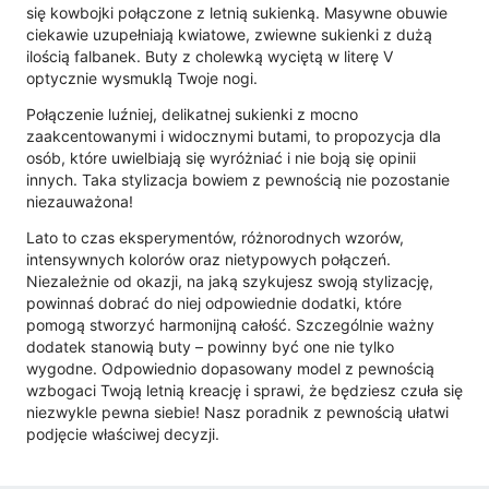
się kowbojki połączone z letnią sukienką. Masywne obuwie
ciekawie uzupełniają kwiatowe, zwiewne sukienki z dużą
ilością falbanek. Buty z cholewką wyciętą w literę V
optycznie wysmuklą Twoje nogi.
Połączenie luźniej, delikatnej sukienki z mocno
zaakcentowanymi i widocznymi butami, to propozycja dla
osób, które uwielbiają się wyróżniać i nie boją się opinii
innych. Taka stylizacja bowiem z pewnością nie pozostanie
niezauważona!
Lato to czas eksperymentów, różnorodnych wzorów,
intensywnych kolorów oraz nietypowych połączeń.
Niezależnie od okazji, na jaką szykujesz swoją stylizację,
powinnaś dobrać do niej odpowiednie dodatki, które
pomogą stworzyć harmonijną całość. Szczególnie ważny
dodatek stanowią buty – powinny być one nie tylko
wygodne. Odpowiednio dopasowany model z pewnością
wzbogaci Twoją letnią kreację i sprawi, że będziesz czuła się
niezwykle pewna siebie! Nasz poradnik z pewnością ułatwi
podjęcie właściwej decyzji.