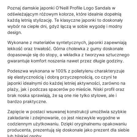
Poznaj damskie japonki O'Neill Profile Logo Sandals w
odświeżającym różowym kolorze, które idealnie dopełnią
każdą letnią stylizację. Te klasyczne japonki to doskonały
wybór na ciepłe dni, gdyż łączą w sobie wygodę i modny
design.
Wykonane z materiałów syntetycznych, japonki zapewniają
lekkość oraz trwałość. Górna cholewka z gumy doskonale
dopasowuje się do stopy, a wkładka z tworzywa sztucznego
gwarantuje komfort noszenia nawet przez długie godziny.
Podeszwa wykonana w 100% z polietylenu charakteryzuje
się elastycznością i dobrą przyczepnością, co czyni te
japonki idealnymi do każdej letniej aktywności, zarówno na
plaży, jak i podczas spacerów po mieście. Niski profil oraz
brak noska sprawiają, że są one nie tylko stylowe, ale i
bardzo praktyczne.
Zapięcie w postaci wsuwanej konstrukcji umożliwia szybkie
zakładanie i zdejmowanie, co jest niezwykle wygodne w
codziennym użytkowaniu. Dzięki oryginalnemu opakowaniu
producenta, prezentują się doskonale jako prezent dla siebie
lub bliskiej osoby.