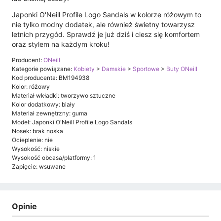
Japonki O'Neill Profile Logo Sandals w kolorze różowym to
nie tylko modny dodatek, ale również świetny towarzysz
letnich przygód. Sprawdź je już dziś i ciesz się komfortem
oraz stylem na każdym kroku!
Producent:
ONeill
Kategorie powiązane:
Kobiety
>
Damskie
>
Sportowe
>
Buty ONeill
Kod producenta: BM194938
Kolor: różowy
Materiał wkładki: tworzywo sztuczne
Kolor dodatkowy: biały
Materiał zewnętrzny: guma
Model: Japonki O'Neill Profile Logo Sandals
Nosek: brak noska
Ocieplenie: nie
Wysokość: niskie
Wysokość obcasa/platformy: 1
Zapięcie: wsuwane
Opinie