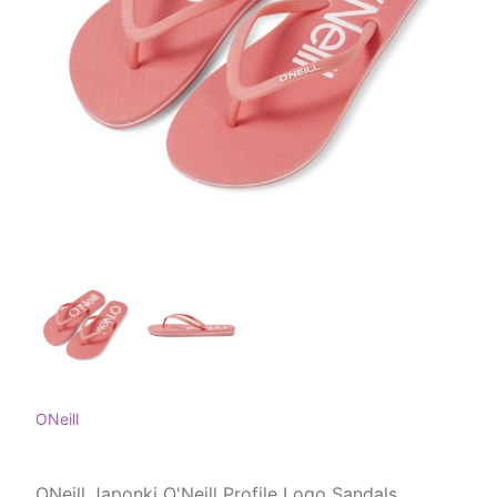
ONeill
ONeill Japonki O'Neill Profile Logo Sandals