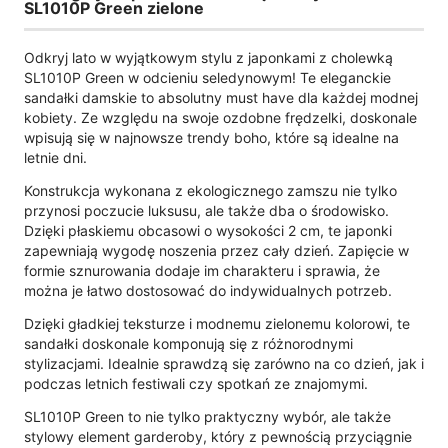
SL1010P Green zielone
Odkryj lato w wyjątkowym stylu z japonkami z cholewką
SL1010P Green w odcieniu seledynowym! Te eleganckie
sandałki damskie to absolutny must have dla każdej modnej
kobiety. Ze względu na swoje ozdobne frędzelki, doskonale
wpisują się w najnowsze trendy boho, które są idealne na
letnie dni.
Konstrukcja wykonana z ekologicznego zamszu nie tylko
przynosi poczucie luksusu, ale także dba o środowisko.
Dzięki płaskiemu obcasowi o wysokości 2 cm, te japonki
zapewniają wygodę noszenia przez cały dzień. Zapięcie w
formie sznurowania dodaje im charakteru i sprawia, że
można je łatwo dostosować do indywidualnych potrzeb.
Dzięki gładkiej teksturze i modnemu zielonemu kolorowi, te
sandałki doskonale komponują się z różnorodnymi
stylizacjami. Idealnie sprawdzą się zarówno na co dzień, jak i
podczas letnich festiwali czy spotkań ze znajomymi.
SL1010P Green to nie tylko praktyczny wybór, ale także
stylowy element garderoby, który z pewnością przyciągnie