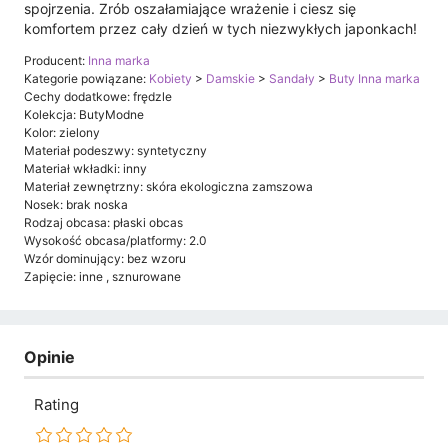
spojrzenia. Zrób oszałamiające wrażenie i ciesz się
komfortem przez cały dzień w tych niezwykłych japonkach!
Producent:
Inna marka
Kategorie powiązane:
Kobiety
>
Damskie
>
Sandały
>
Buty Inna marka
Cechy dodatkowe: frędzle
Kolekcja: ButyModne
Kolor: zielony
Materiał podeszwy: syntetyczny
Materiał wkładki: inny
Materiał zewnętrzny: skóra ekologiczna zamszowa
Nosek: brak noska
Rodzaj obcasa: płaski obcas
Wysokość obcasa/platformy: 2.0
Wzór dominujący: bez wzoru
Zapięcie: inne , sznurowane
Opinie
Rating