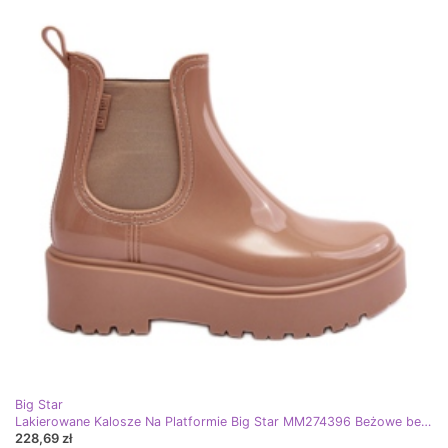
Big Star
Lakierowane Kalosze Na Platformie Big Star MM274396 Beżowe beżowy
228,69 zł