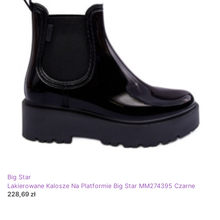
Big Star
Lakierowane Kalosze Na Platformie Big Star MM274395 Czarne
228,69 zł