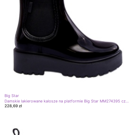
Big Star
Damskie lakierowane kalosze na platformie Big Star MM274395 czarne
228,69 zł