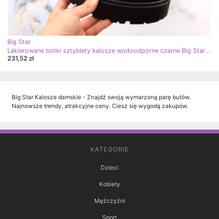
Big Star
Lakierowane botki sztyblety kalosze wodoodporne czarne Big Star MM274395
231,52 zł
Big Star Kalosze damskie - Znajdź swoją wymarzoną parę butów.
Najnowsze trendy, atrakcyjne ceny. Ciesz się wygodą zakupów.
KATEGORIE
Dzieci
Kobiety
Mężczyźni
Sport