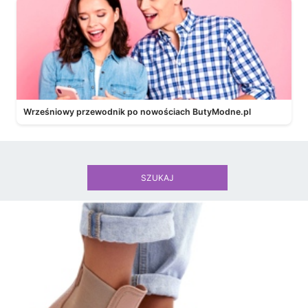
Wrześniowy przewodnik po nowościach ButyModne.pl
SZUKAJ