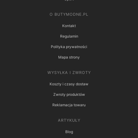
O BUTYMODNE.PL
Kontakt
Regulamin
Polityka prywatności
Mapa strony
WYSYŁKA I ZWROTY
Koszty i czasy dostaw
Zwroty produktów
Reklamacja towaru
ARTYKUŁY
Blog