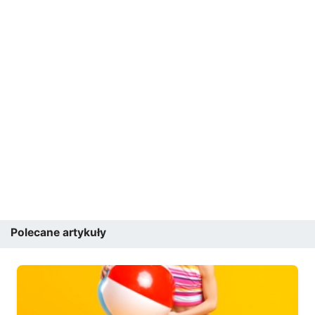
Polecane artykuły