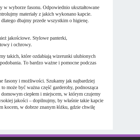
dy w wyborze fasonu. Odpowiednio ukształtowane
ntrolujmy materiały z jakich wykonano kapcie.
dlatego dbajmy przede wszystkim o higienę.
ież jakościowe. Stylowe panterki,
atowy i ochrowy.
my takich, które ozdabiają wizerunki ulubionych
 upodobania. To bardzo ważne i pomocne podczas
e fasony i możliwości. Szukamy jak najbardziej
 to może być ważna część garderoby, podnosząca
ą, domowym ciepłem i miejscem, w którym czujemy
sokiej jakości – dopilnujmy, by właśnie takie kapcie
łym kocem, w dobrze znanym łóżku, gdzie chwilę