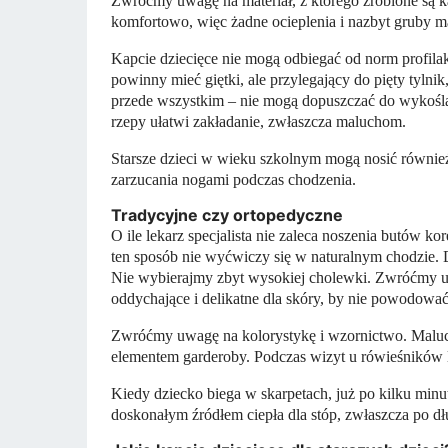
Zwróćmy uwagę na materiał, z którego zrobione są 
komfortowo, więc żadne ocieplenia i nazbyt gruby m
Kapcie dziecięce nie mogą odbiegać od norm profil
powinny mieć giętki, ale przylegający do pięty tylni
przede wszystkim – nie mogą dopuszczać do wykośla
rzepy ułatwi zakładanie, zwłaszcza maluchom.
Starsze dzieci w wieku szkolnym mogą nosić również 
zarzucania nogami podczas chodzenia.
Tradycyjne czy ortopedyczne
O ile lekarz specjalista nie zaleca noszenia butów 
ten sposób nie wyćwiczy się w naturalnym chodzie.
Nie wybierajmy zbyt wysokiej cholewki. Zwróćmy u
oddychające i delikatne dla skóry, by nie powodować
Zwróćmy uwagę na kolorystykę i wzornictwo. Maluchy
elementem garderoby. Podczas wizyt u rówieśników
Kiedy dziecko biega w skarpetach, już po kilku min
doskonałym źródłem ciepła dla stóp, zwłaszcza po dł