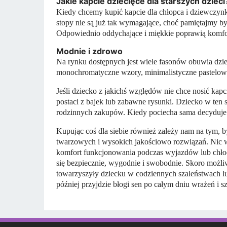
Jakie kapcie dziecięce dla starszych dzieci
Kiedy chcemy kupić kapcie dla chłopca i dziewczy
stopy nie są już tak wymagające, choć pamiętajmy b
Odpowiednio oddychające i miękkie poprawią komfor
Modnie i zdrowo
Na rynku dostępnych jest wiele fasonów obuwia dzie
monochromatyczne wzory, minimalistyczne pastelowe
Jeśli dziecko z jakichś względów nie chce nosić kap
postaci z bajek lub zabawne rysunki. Dziecko w te
rodzinnych zakupów. Kiedy pociecha sama decyduje o
Kupując coś dla siebie również zależy nam na tym, b
twarzowych i wysokich jakościowo rozwiązań. Nic w
komfort funkcjonowania podczas wyjazdów lub chło
się bezpiecznie, wygodnie i swobodnie. Skoro możliw
towarzyszyły dziecku w codziennych szaleństwach lu
później przyjdzie błogi sen po całym dniu wrażeń i s