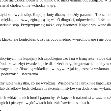
kapcie dla dzieci. Obuwie powinno być maksymalnie oddychające. W d
ateriał cholewki nie wchodzą w grę.
aktyki zdrowych stóp. Kupując buty dbamy o każdy parametr. Tak sa
k, miękką podeszwę zginającą się w 1/3 długości, odpowiednią ilość mie
wiania stóp. Przyjrzyjmy się także, czy fasonowi. Kapcie wsuwane d
klapki, ale kontrolujmy, czy są odpowiednio wyprofilowane i nie powo
korekcyjnych, nie kupujmy ich zapobiegawczo i na własną rękę. Stopa d
 Dodatkowo zbyt twarde kapcie dla dzieci mogą krępować ich ruchy w 
wagę na profilowaną wkładkę i tworzywo z jakiego została wykonana
 podrażnień i swędzenia.
 lubią wszystko, co się wyróżnia. Wielobarwne i urokliwe kapciuszki 
 lub dziadków będą ciekawym akcentem i stylowym dodatkiem wykańcz
utach widać na nich brud i paprochy. W kapciach natomiast zawsze m
ugich i pieszych wędrówkach lub szaleństwie na sankach.