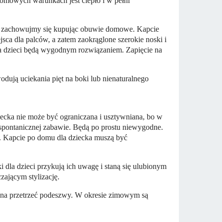
omowych warunkach jest ciepło i w pełni
mo zachowujmy się kupując obuwie domowe. Kapcie
jsca dla palców, a zatem zaokrąglone szerokie noski i
la dzieci będą wygodnym rozwiązaniem. Zapięcie na
dują uciekania pięt na boki lub nienaturalnego
ziecka nie może być ograniczana i usztywniana, bo w
spontanicznej zabawie. Będą po prostu niewygodne.
. Kapcie po domu dla dziecka muszą być
dla dzieci przykują ich uwagę i staną się ulubionym
ającym stylizację.
ożna przetrzeć podeszwy. W okresie zimowym są