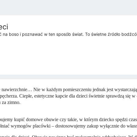
eci
ać na boso i poznawać w ten sposób świat. To świetne źródło bodźc
kie nawierzchnie… Nie w każdym pomieszczeniu jednak jest wystarczają
 pęcherza. Ciepłe, estetyczne kapcie dla dzieci świetnie sprawdzą si
u za zimno.
bujemy kupić domowe obuwie czy takie, w którym dziecko spędzi czas 
pełniać wymogów placówki – dostosowujemy zakup wyłącznie do wła