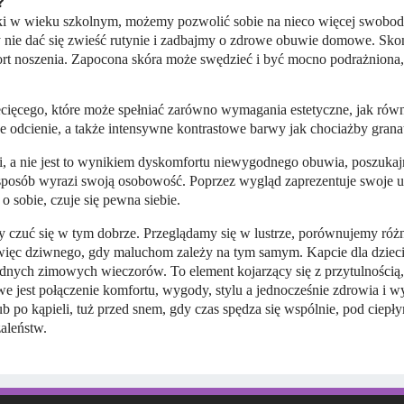
?
nki w wieku szkolnym, możemy pozwolić sobie na nieco więcej swobo
y nie dać się zwieść rutynie i zadbajmy o zdrowe obuwie domowe. Sko
t noszenia. Zapocona skóra może swędzieć i być mocno podrażniona, 
cięcego, które może spełniać zarówno wymagania estetyczne, jak równ
 odcienie, a także intensywne kontrastowe barwy jak chociażby gran
ci, a nie jest to wynikiem dyskomfortu niewygodnego obuwia, poszukaj
n sposób wyrazi swoją osobowość. Poprzez wygląd zaprezentuje swoje
 sobie, czuje się pewna siebie.
y czuć się w tym dobrze. Przeglądamy się w lustrze, porównujemy różn
ięc dziwnego, gdy maluchom zależy na tym samym. Kapcie dla dzieci
dnych zimowych wieczorów. To element kojarzący się z przytulności
e jest połączenie komfortu, wygody, stylu a jednocześnie zdrowia i wy
b po kąpieli, tuż przed snem, gdy czas spędza się wspólnie, pod ciep
zaleństw.