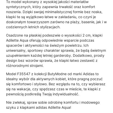
To model wykonany z wysokiej jakości materiałów
syntetycznych, który zapewnia trwałość oraz komfort
noszenia. Dzięki swojej minimalistycznej formie bez noska,
klapki te są wyjątkowo łatwe w zakładaniu, co czyni je
doskonałym towarzyszem zarówno na plaży, basenie, jak i w
codziennych letnich stylizacjach.
Osadzone na płaskiej podeszwie o wysokości 2 cm, klapki
Adilette Aqua oferują odpowiednie wsparcie podczas
spacerów i aktywności na świeżym powietrzu. Ich
uniwersalny, sportowy charakter sprawia, że będą świetnym
uzupełnieniem każdej letniej garderoby. Dodatkowo, prosty
design bez wzorów sprawia, że klapki łatwo zestawić z
różnorodnymi strojami.
Model F35547 z kolekcji ButyModne od marki Adidas to
idealny wybór dla aktywnych kobiet, które pragną poczuć
się komfortowo i stylowo. Bez względu na to, czy wybierasz
się na wakacje, czy spędzasz czas w mieście, te klapki z
pewnością podkreślą Twoją indywidualność.
Nie zwlekaj, spraw sobie odrobinę komfortu i modowego
szyku z klapkami adidas Adilette Aqua!