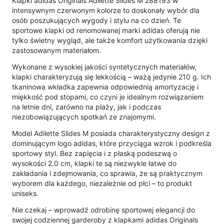
Klapki adidas Originals Adilette Slides M 288193 w
intensywnym czerwonym kolorze to doskonały wybór dla
osób poszukujących wygody i stylu na co dzień. Te
sportowe klapki od renomowanej marki adidas oferują nie
tylko świetny wygląd, ale także komfort użytkowania dzięki
zastosowanym materiałom.
Wykonane z wysokiej jakości syntetycznych materiałów,
klapki charakteryzują się lekkością – ważą jedynie 210 g. Ich
tkaninowa wkładka zapewnia odpowiednią amortyzację i
miękkość pod stopami, co czyni je idealnym rozwiązaniem
na letnie dni, zarówno na plaży, jak i podczas
niezobowiązujących spotkań ze znajomymi.
Model Adilette Slides M posiada charakterystyczny design z
dominującym logo adidas, które przyciąga wzrok i podkreśla
sportowy styl. Bez zapięcia i z płaską podeszwą o
wysokości 2.0 cm, klapki te są niezwykle łatwe do
zakładania i zdejmowania, co sprawia, że są praktycznym
wyborem dla każdego, niezależnie od płci – to produkt
uniseks.
Nie czekaj – wprowadź odrobinę sportowej elegancji do
swojej codziennej garderoby z klapkami adidas Originals