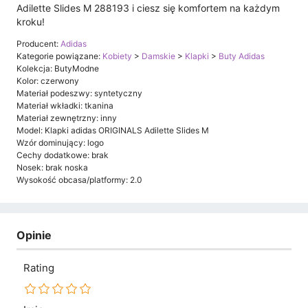
Adilette Slides M 288193 i ciesz się komfortem na każdym
kroku!
Producent:
Adidas
Kategorie powiązane:
Kobiety
>
Damskie
>
Klapki
>
Buty Adidas
Kolekcja: ButyModne
Kolor: czerwony
Materiał podeszwy: syntetyczny
Materiał wkładki: tkanina
Materiał zewnętrzny: inny
Model: Klapki adidas ORIGINALS Adilette Slides M
Wzór dominujący: logo
Cechy dodatkowe: brak
Nosek: brak noska
Wysokość obcasa/platformy: 2.0
Opinie
Rating