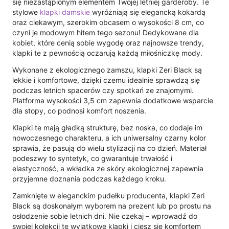
się niezastąpionym elementem Twojej letniej garderoby. Te
stylowe
klapki damskie
wyróżniają się elegancką kokardą
oraz ciekawym, szerokim obcasem o wysokości 8 cm, co
czyni je modowym hitem tego sezonu! Dedykowane dla
kobiet, które cenią sobie wygodę oraz najnowsze trendy,
klapki te z pewnością oczarują każdą miłośniczkę mody.
Wykonane z ekologicznego zamszu, klapki Zeri Black są
lekkie i komfortowe, dzięki czemu idealnie sprawdzą się
podczas letnich spacerów czy spotkań ze znajomymi.
Platforma wysokości 3,5 cm zapewnia dodatkowe wsparcie
dla stopy, co podnosi komfort noszenia.
Klapki te mają gładką strukturę, bez noska, co dodaje im
nowoczesnego charakteru, a ich uniwersalny czarny kolor
sprawia, że pasują do wielu stylizacji na co dzień. Materiał
podeszwy to syntetyk, co gwarantuje trwałość i
elastyczność, a wkładka ze skóry ekologicznej zapewnia
przyjemne doznania podczas każdego kroku.
Zamknięte w eleganckim pudełku producenta, klapki Zeri
Black są doskonałym wyborem na prezent lub po prostu na
osłodzenie sobie letnich dni. Nie czekaj – wprowadź do
swojej kolekcji te wyjątkowe klapki i ciesz się komfortem