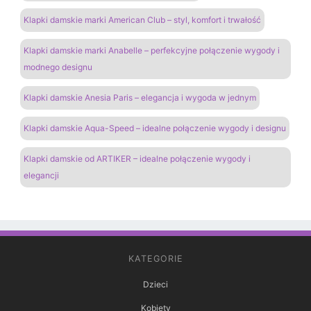
Klapki damskie marki American Club – styl, komfort i trwałość
Klapki damskie marki Anabelle – perfekcyjne połączenie wygody i
modnego designu
Klapki damskie Anesia Paris – elegancja i wygoda w jednym
Klapki damskie Aqua-Speed – idealne połączenie wygody i designu
Klapki damskie od ARTIKER – idealne połączenie wygody i
elegancji
KATEGORIE
Dzieci
Kobiety