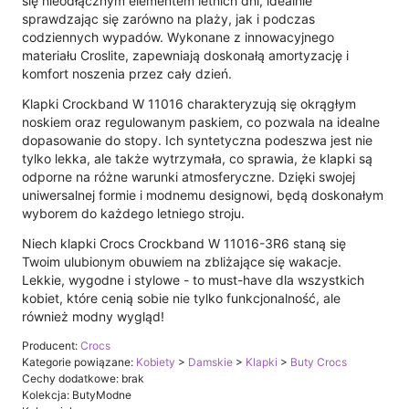
się nieodłącznym elementem letnich dni, idealnie
sprawdzając się zarówno na plaży, jak i podczas
codziennych wypadów. Wykonane z innowacyjnego
materiału Croslite, zapewniają doskonałą amortyzację i
komfort noszenia przez cały dzień.
Klapki Crockband W 11016 charakteryzują się okrągłym
noskiem oraz regulowanym paskiem, co pozwala na idealne
dopasowanie do stopy. Ich syntetyczna podeszwa jest nie
tylko lekka, ale także wytrzymała, co sprawia, że klapki są
odporne na różne warunki atmosferyczne. Dzięki swojej
uniwersalnej formie i modnemu designowi, będą doskonałym
wyborem do każdego letniego stroju.
Niech klapki Crocs Crockband W 11016-3R6 staną się
Twoim ulubionym obuwiem na zbliżające się wakacje.
Lekkie, wygodne i stylowe - to must-have dla wszystkich
kobiet, które cenią sobie nie tylko funkcjonalność, ale
również modny wygląd!
Producent:
Crocs
Kategorie powiązane:
Kobiety
>
Damskie
>
Klapki
>
Buty Crocs
Cechy dodatkowe: brak
Kolekcja: ButyModne