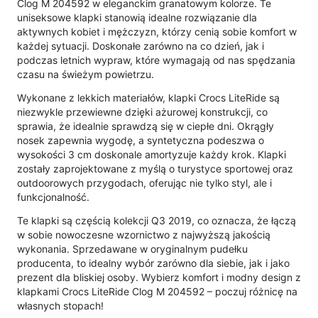
Clog M 204592 w eleganckim granatowym kolorze. Te
uniseksowe klapki stanowią idealne rozwiązanie dla
aktywnych kobiet i mężczyzn, którzy cenią sobie komfort w
każdej sytuacji. Doskonałe zarówno na co dzień, jak i
podczas letnich wypraw, które wymagają od nas spędzania
czasu na świeżym powietrzu.
Wykonane z lekkich materiałów, klapki Crocs LiteRide są
niezwykle przewiewne dzięki ażurowej konstrukcji, co
sprawia, że idealnie sprawdzą się w ciepłe dni. Okrągły
nosek zapewnia wygodę, a syntetyczna podeszwa o
wysokości 3 cm doskonale amortyzuje każdy krok. Klapki
zostały zaprojektowane z myślą o turystyce sportowej oraz
outdoorowych przygodach, oferując nie tylko styl, ale i
funkcjonalność.
Te klapki są częścią kolekcji Q3 2019, co oznacza, że łączą
w sobie nowoczesne wzornictwo z najwyższą jakością
wykonania. Sprzedawane w oryginalnym pudełku
producenta, to idealny wybór zarówno dla siebie, jak i jako
prezent dla bliskiej osoby. Wybierz komfort i modny design z
klapkami Crocs LiteRide Clog M 204592 – poczuj różnicę na
własnych stopach!