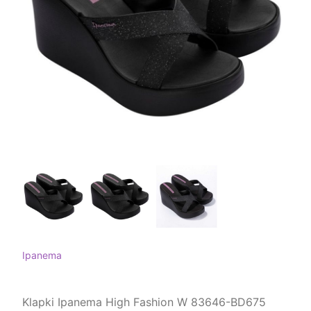
Ipanema
Klapki Ipanema High Fashion W 83646-BD675