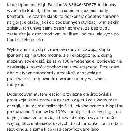
Klapki Ipanema High Fashion W 83646-BD675 to idealny
wybór dla kobiet, które cenią sobie połączenie mody i
komfortu. Te czarne klapki to doskonały dodatek zarówno
na gorące plaże, jak i do codziennych stylizacji w miejskim
zgiełku. Ich uniwersalny design sprawia, że bez trudu
zestawisz je z różnorodnymi outfitami, od casualowych po
bardziej eleganckie.
Wykonane z myślą o zrównoważonym rozwoju, klapki
Ipanema są nie tylko modne, ale i ekologiczne. Z dumą
możemy stwierdzić, że są w 100% wegańskie, ponieważ nie
zawierają surowców pochodzenia zwierzęcego. Producent
dba o etyczne standardy produkcji, zapewniając
pracownikom odpowiednie warunki pracy w swoich
fabrykach.
Dodatkowym atutem jest ich przyjazna dla środowiska
produkcja, która pozwala na redukcję zużycia wody oraz
energii, a także minimalizację śladu ekologicznego. Klapki są
pozbawione ftalanów i w 100% nadają się do recyklingu, co
czyni je jeszcze bardziej odpowiedzialnym wyborem. Co
więcej, 30% materiałów użytych do ich produkcji pochodzi z
recyklingu, a same klapki są certyfikowane jako