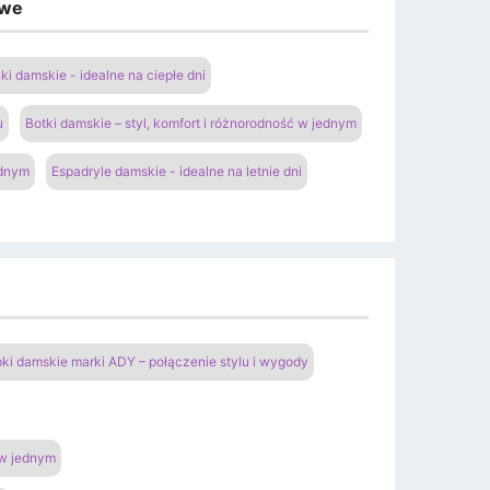
owe
ki damskie - idealne na ciepłe dni
u
Botki damskie – styl, komfort i różnorodność w jednym
ednym
Espadryle damskie - idealne na letnie dni
pki damskie marki ADY – połączenie stylu i wygody
 w jednym