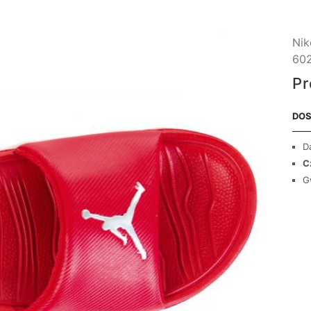
Nik
60
Pr
DOS
D
C
G