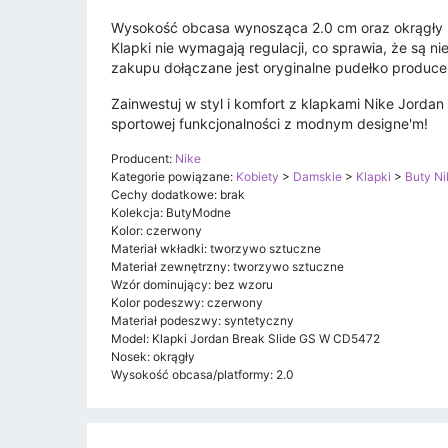
Wysokość obcasa wynosząca 2.0 cm oraz okrągły 
Klapki nie wymagają regulacji, co sprawia, że są 
zakupu dołączane jest oryginalne pudełko produce
Zainwestuj w styl i komfort z klapkami Nike Jorda
sportowej funkcjonalności z modnym designe'm!
Producent:
Nike
Kategorie powiązane:
Kobiety
>
Damskie
>
Klapki
>
Buty Ni
Cechy dodatkowe: brak
Kolekcja: ButyModne
Kolor: czerwony
Materiał wkładki: tworzywo sztuczne
Materiał zewnętrzny: tworzywo sztuczne
Wzór dominujący: bez wzoru
Kolor podeszwy: czerwony
Materiał podeszwy: syntetyczny
Model: Klapki Jordan Break Slide GS W CD5472
Nosek: okrągły
Wysokość obcasa/platformy: 2.0