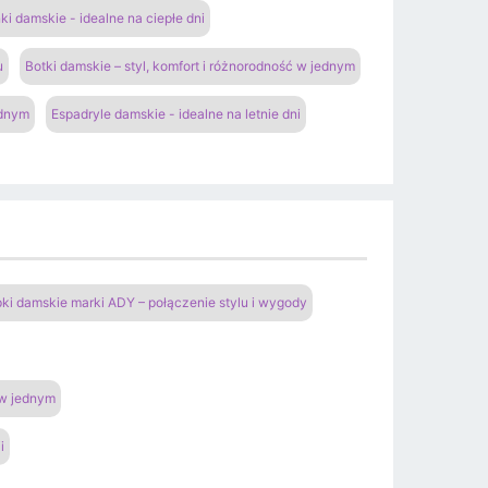
ki damskie - idealne na ciepłe dni
u
Botki damskie – styl, komfort i różnorodność w jednym
ednym
Espadryle damskie - idealne na letnie dni
pki damskie marki ADY – połączenie stylu i wygody
 w jednym
i