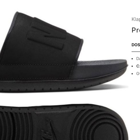
Kla
Pr
DOS
D
C
G