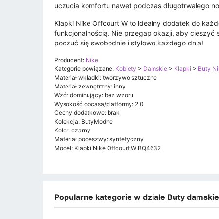
uczucia komfortu nawet podczas długotrwałego no
Klapki Nike Offcourt W to idealny dodatek do każd
funkcjonalnością. Nie przegap okazji, aby cieszyć 
poczuć się swobodnie i stylowo każdego dnia!
Producent:
Nike
Kategorie powiązane:
Kobiety
>
Damskie
>
Klapki
>
Buty Ni
Materiał wkładki: tworzywo sztuczne
Materiał zewnętrzny: inny
Wzór dominujący: bez wzoru
Wysokość obcasa/platformy: 2.0
Cechy dodatkowe: brak
Kolekcja: ButyModne
Kolor: czarny
Materiał podeszwy: syntetyczny
Model: Klapki Nike Offcourt W BQ4632
Popularne kategorie w dziale Buty damski