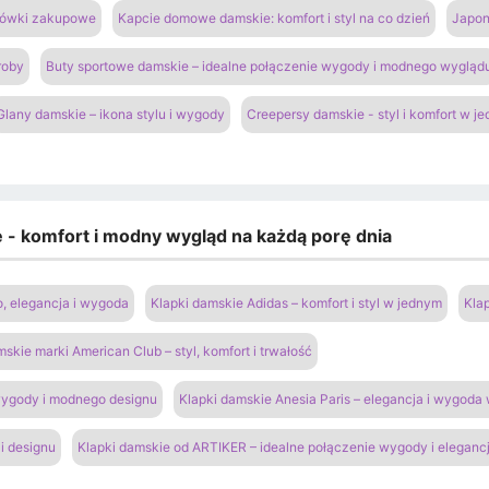
azówki zakupowe
Kapcie domowe damskie: komfort i styl na co dzień
Japon
roby
Buty sportowe damskie – idealne połączenie wygody i modnego wygląd
Glany damskie – ikona stylu i wygody
Creepersy damskie - styl i komfort w j
e - komfort i modny wygląd na każdą porę dnia
o, elegancja i wygoda
Klapki damskie Adidas – komfort i styl w jednym
Kla
mskie marki American Club – styl, komfort i trwałość
 wygody i modnego designu
Klapki damskie Anesia Paris – elegancja i wygoda
i designu
Klapki damskie od ARTIKER – idealne połączenie wygody i elegancj