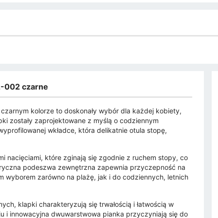
2-002 czarne
czarnym kolorze to doskonały wybór dla każdej kobiety,
apki zostały zaprojektowane z myślą o codziennym
yprofilowanej wkładce, która delikatnie otula stopę,
mi nacięciami, które zginają się zgodnie z ruchem stopy, co
entryczna podeszwa zewnętrzna zapewnia przyczepność na
m wyborem zarówno na plażę, jak i do codziennych, letnich
ch, klapki charakteryzują się trwałością i łatwością w
u i innowacyjna dwuwarstwowa pianka przyczyniają się do