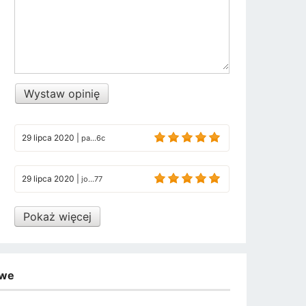
Wystaw opinię
29 lipca 2020
|
pa...6c
29 lipca 2020
|
jo...77
Pokaż więcej
owe