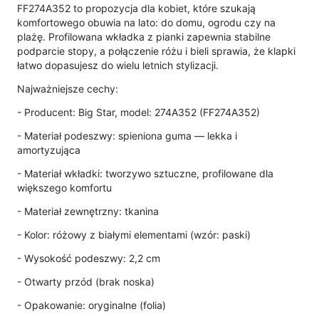
FF274A352 to propozycja dla kobiet, które szukają
komfortowego obuwia na lato: do domu, ogrodu czy na
plażę. Profilowana wkładka z pianki zapewnia stabilne
podparcie stopy, a połączenie różu i bieli sprawia, że klapki
łatwo dopasujesz do wielu letnich stylizacji.
Najważniejsze cechy:
- Producent: Big Star, model: 274A352 (FF274A352)
- Materiał podeszwy: spieniona guma — lekka i
amortyzująca
- Materiał wkładki: tworzywo sztuczne, profilowane dla
większego komfortu
- Materiał zewnętrzny: tkanina
- Kolor: różowy z białymi elementami (wzór: paski)
- Wysokość podeszwy: 2,2 cm
- Otwarty przód (brak noska)
- Opakowanie: oryginalne (folia)