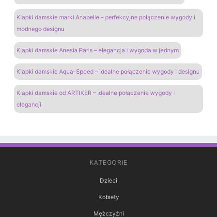
Klapki damskie marki Anabelle – perfekcyjne połączenie wygody i
modnego designu
Klapki damskie Anesia Paris – elegancja i wygoda w jednym
Klapki damskie Aqua-Speed – idealne połączenie wygody i designu
Klapki damskie od ARTIKER – idealne połączenie wygody i
elegancji
KATEGORIE
Dzieci
Kobiety
Mężczyźni