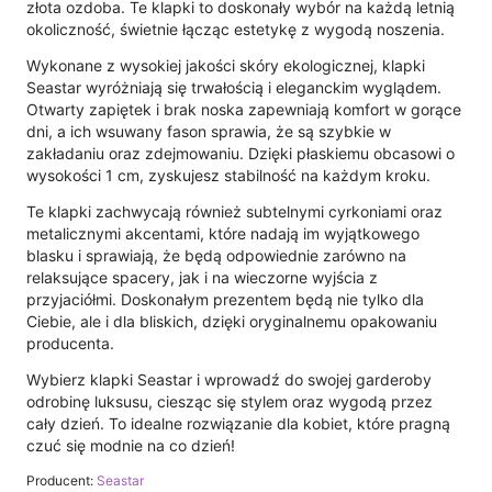
złota ozdoba. Te klapki to doskonały wybór na każdą letnią
okoliczność, świetnie łącząc estetykę z wygodą noszenia.
Wykonane z wysokiej jakości skóry ekologicznej, klapki
Seastar wyróżniają się trwałością i eleganckim wyglądem.
Otwarty zapiętek i brak noska zapewniają komfort w gorące
dni, a ich wsuwany fason sprawia, że są szybkie w
zakładaniu oraz zdejmowaniu. Dzięki płaskiemu obcasowi o
wysokości 1 cm, zyskujesz stabilność na każdym kroku.
Te klapki zachwycają również subtelnymi cyrkoniami oraz
metalicznymi akcentami, które nadają im wyjątkowego
blasku i sprawiają, że będą odpowiednie zarówno na
relaksujące spacery, jak i na wieczorne wyjścia z
przyjaciółmi. Doskonałym prezentem będą nie tylko dla
Ciebie, ale i dla bliskich, dzięki oryginalnemu opakowaniu
producenta.
Wybierz klapki Seastar i wprowadź do swojej garderoby
odrobinę luksusu, ciesząc się stylem oraz wygodą przez
cały dzień. To idealne rozwiązanie dla kobiet, które pragną
czuć się modnie na co dzień!
Producent:
Seastar