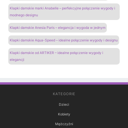
Klapki damskie marki Anabelle – perfekcyjne połączenie wygody i
modnego designu
Klapki damskie Anesia Paris – elegancja i wygoda w jednym
Klapki damskie Aqua-Speed – idealne połączenie wygody i designu
Klapki damskie od ARTIKER – idealne połączenie wygody i
elegancji
KATEGORIE
Dzieci
Kobiety
Mężczyźni