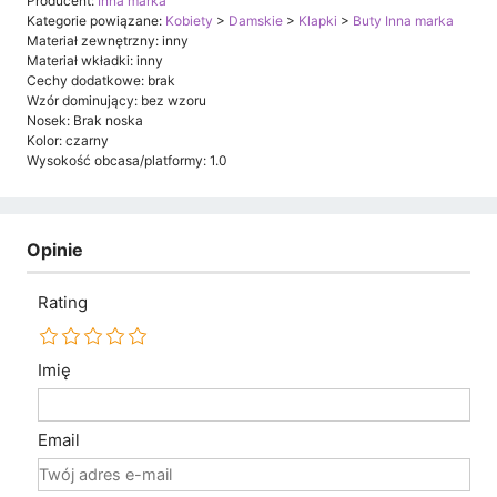
Producent:
Inna marka
Kategorie powiązane:
Kobiety
>
Damskie
>
Klapki
>
Buty Inna marka
Materiał zewnętrzny: inny
Materiał wkładki: inny
Cechy dodatkowe: brak
Wzór dominujący: bez wzoru
Nosek: Brak noska
Kolor: czarny
Wysokość obcasa/platformy: 1.0
Opinie
Rating
Imię
Email