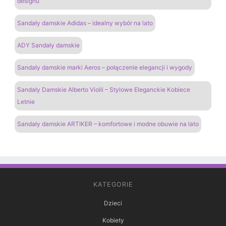
designu
Sandały damskie Adidas – idealny wybór na lato
ADY Sandały damskie
Sandały damskie marki Aeros – połączenie elegancji i wygody
Sandały Damskie Alberto Violli – Stylowe Eleganckie Kobiece
Letnie
Sandały damskie ARTIKER – komfortowe i modne obuwie na lato
KATEGORIE
Dzieci
Kobiety