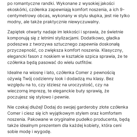
po romantyczne randki. Wykonane z wysokiej jakości
ekoskórki, czółenka zapewniają komfort noszenia, a ich 9-
centymetrowy obcas, wykonany w stylu słupka, jest nie tylko
modny, ale także praktycznie niewyczuwalny.
Zapiętek otwarty nadaje im lekkości i sprawia, że świetnie
komponują się z letnimi stylizacjami. Dodatkowo, gładka
podeszwa z tworzywa sztucznego zapewnia doskonałą
przyczepność, co zwiększa komfort noszenia. Klasyczny,
elegancki fason z noskiem w kształcie szpica sprawia, że te
czółenka będą pasować do wielu outfitów.
Idealne na wiosnę i lato, czółenka Comer z pewnością
ożywią Twój codzienny look i dodadzą mu klasy. Bez
względu na to, czy idziesz na uroczystość, czy na
wieczorną imprezę, te eleganckie buty sprawią, że
poczujesz się stylowo i pewnie.
Nie czekaj dłużej! Dodaj do swojej garderoby złote czółenka
Comer i ciesz się ich wyjątkowym stylem oraz komfortem
noszenia. Pakowane w oryginalne pudełko producenta, będą
także idealnym prezentem dla każdej kobiety, która ceni
sobie modę i wygodę.