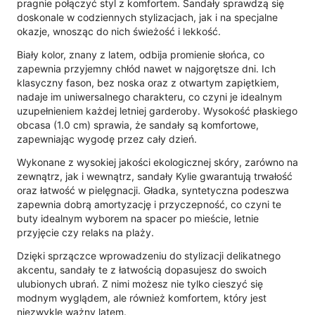
pragnie połączyć styl z komfortem. Sandały sprawdzą się
doskonale w codziennych stylizacjach, jak i na specjalne
okazje, wnosząc do nich świeżość i lekkość.
Biały kolor, znany z latem, odbija promienie słońca, co
zapewnia przyjemny chłód nawet w najgorętsze dni. Ich
klasyczny fason, bez noska oraz z otwartym zapiętkiem,
nadaje im uniwersalnego charakteru, co czyni je idealnym
uzupełnieniem każdej letniej garderoby. Wysokość płaskiego
obcasa (1.0 cm) sprawia, że sandały są komfortowe,
zapewniając wygodę przez cały dzień.
Wykonane z wysokiej jakości ekologicznej skóry, zarówno na
zewnątrz, jak i wewnątrz, sandały Kylie gwarantują trwałość
oraz łatwość w pielęgnacji. Gładka, syntetyczna podeszwa
zapewnia dobrą amortyzację i przyczepność, co czyni te
buty idealnym wyborem na spacer po mieście, letnie
przyjęcie czy relaks na plaży.
Dzięki sprzączce wprowadzeniu do stylizacji delikatnego
akcentu, sandały te z łatwością dopasujesz do swoich
ulubionych ubrań. Z nimi możesz nie tylko cieszyć się
modnym wyglądem, ale również komfortem, który jest
niezwykle ważny latem.