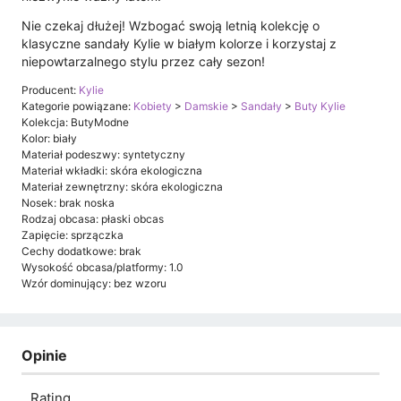
Nie czekaj dłużej! Wzbogać swoją letnią kolekcję o
klasyczne sandały Kylie w białym kolorze i korzystaj z
niepowtarzalnego stylu przez cały sezon!
Producent:
Kylie
Kategorie powiązane:
Kobiety
>
Damskie
>
Sandały
>
Buty Kylie
Kolekcja: ButyModne
Kolor: biały
Materiał podeszwy: syntetyczny
Materiał wkładki: skóra ekologiczna
Materiał zewnętrzny: skóra ekologiczna
Nosek: brak noska
Rodzaj obcasa: płaski obcas
Zapięcie: sprzączka
Cechy dodatkowe: brak
Wysokość obcasa/platformy: 1.0
Wzór dominujący: bez wzoru
Opinie
Rating