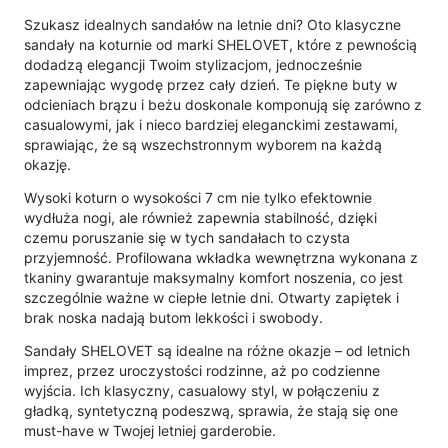
Szukasz idealnych sandałów na letnie dni? Oto klasyczne
sandały na koturnie od marki SHELOVET, które z pewnością
dodadzą elegancji Twoim stylizacjom, jednocześnie
zapewniając wygodę przez cały dzień. Te piękne buty w
odcieniach brązu i beżu doskonale komponują się zarówno z
casualowymi, jak i nieco bardziej eleganckimi zestawami,
sprawiając, że są wszechstronnym wyborem na każdą
okazję.
Wysoki koturn o wysokości 7 cm nie tylko efektownie
wydłuża nogi, ale również zapewnia stabilność, dzięki
czemu poruszanie się w tych sandałach to czysta
przyjemność. Profilowana wkładka wewnętrzna wykonana z
tkaniny gwarantuje maksymalny komfort noszenia, co jest
szczególnie ważne w ciepłe letnie dni. Otwarty zapiętek i
brak noska nadają butom lekkości i swobody.
Sandały SHELOVET są idealne na różne okazje – od letnich
imprez, przez uroczystości rodzinne, aż po codzienne
wyjścia. Ich klasyczny, casualowy styl, w połączeniu z
gładką, syntetyczną podeszwą, sprawia, że stają się one
must-have w Twojej letniej garderobie.