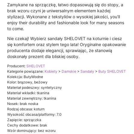
Zamykane na sprzączkę, łatwo dopasowują się do stopy, a
brak wzoru czyni je uniwersalnym elementem każdej
stylizacji. Wykonane z tekstyliów o wysokiej jakości, you’ll
enjoy their durability and fashionable look for many seasons
to come.
Nie czekaj! Wybierz sandały SHELOVET na koturnie i ciesz
się komfortem oraz stylem tego lata! Oryginalne opakowanie
producenta dodaje elegancji, sprawiając, że stanowią
doskonały prezent dla bliskiej osoby.
Producent:
SHELOVET
Kategorie powiązane:
Kobiety
>
Damskie
>
Sandały
>
Buty SHELOVET
Kolekcja: ButyModne
Kolor: brązowy, beżowy
Materiał podeszwy: syntetyczny
Materiał wkładki: tkanina
Materiał zewnętrzny: tkanina
Nosek: brak noska
Rodzaj obcasa: koturn
Wysokość obcasa/platformy: 7.0
Zapięcie: sprzączka
Cechy dodatkowe: brak
Wzór dominujący: bez wzoru