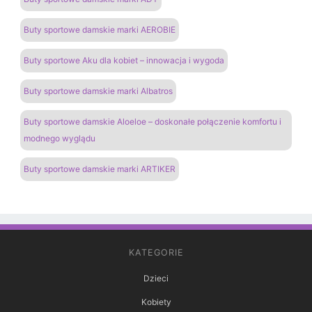
Buty sportowe damskie marki AEROBIE
Buty sportowe Aku dla kobiet – innowacja i wygoda
Buty sportowe damskie marki Albatros
Buty sportowe damskie Aloeloe – doskonałe połączenie komfortu i
modnego wyglądu
Buty sportowe damskie marki ARTIKER
KATEGORIE
Dzieci
Kobiety